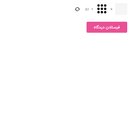
81
=
×
فرستادن دیدگاه