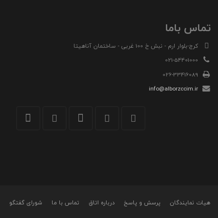
تماس باما
کرج-بلوار ارم - نبش خ 100 غربی - ساختمان آناهیتا
021-54401000
026-33416089
info@alborzccim.ir
هیات نمایندگان
پرسش و پاسخ
درباره اتاق
تماس با ما
شورای گفتگو