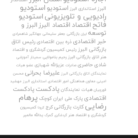
استودیو
استودیو
البرز
استانداری البرز
رادیویی و تلویزیونی
استودیو
فاتح
اقتصاد
اقتصاد البرز
البرز و
توسعه
بازرگانی
جعفر سلیمانی
جهانگیر شاهمرادی
ایران
خبر اقتصادی
رئیس اتاق
ذره بین اقتصادی
بازرگانی البرز
رئیس کمیسیون گردشگری و اقتصاد
هنر اتاق بازرگانی البرز
رحیم بنامولایی
سمینار آموزشی
شادی حاضری
عزیزالله شهبازی
صادرات
عضو هیات
علیرضا بحرانی
نمایندگان اتاق بازرگانی البرز
محسن
امینی
معاون هماهنگی امور اقتصادی استانداری البرز
مهشید
پادکست
پادکست
هیات نمایندگان
قورچیان
پرهام
اقتصادی
پارک ملی ایران کوچک
رضایی
کارت بازرگانی
کرج
کمیسیون
کرونا
گردشگری و اقتصاد هنر
یدالله مالمیر
گمرک
گردشگری