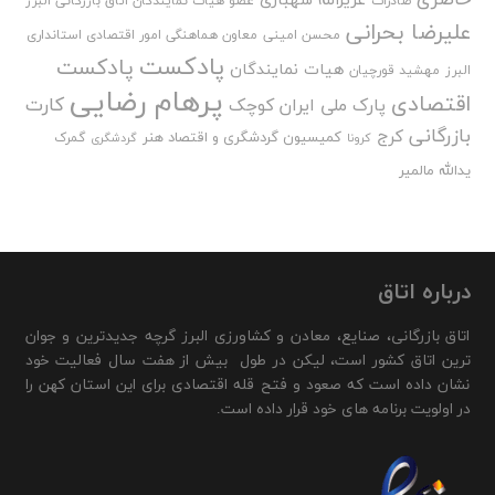
صادرات
عضو هیات نمایندگان اتاق بازرگانی البرز
علیرضا بحرانی
محسن امینی
معاون هماهنگی امور اقتصادی استانداری
پادکست
پادکست
هیات نمایندگان
البرز
مهشید قورچیان
پرهام رضایی
اقتصادی
کارت
پارک ملی ایران کوچک
بازرگانی
کرج
کمیسیون گردشگری و اقتصاد هنر
گمرک
کرونا
گردشگری
یدالله مالمیر
درباره اتاق
اتاق بازرگانی، صنایع، معادن و کشاورزی البرز گرچه جدیدترین و جوان
ترین اتاق کشور است، لیکن در طول بیش از هفت سال فعالیت خود
نشان داده است که صعود و فتح قله اقتصادی برای این استان کهن را
در اولویت برنامه های خود قرار داده است.