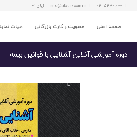
زبان
info@alborzccim.ir
021-54401000
صفحه اصلی
عضویت و کارت بازرگانی
هیات نماین
دوره آموزشی آنلاین آشنایی با قوانین بیمه