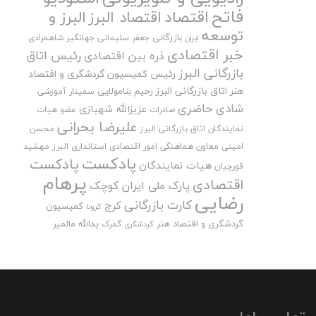
فاتح
اقتصاد
اقتصاد البرز
البرز و
توسعه
بازرگانی
جعفر سلیمانی
جهانگیر شاهمرادی
ایران
خبر اقتصادی
رئیس اتاق
ذره بین اقتصادی
بازرگانی البرز
رئیس کمیسیون گردشگری و اقتصاد
هنر اتاق بازرگانی البرز
رحیم بنامولایی
سمینار آموزشی
شادی حاضری
عزیزالله شهبازی
صادرات
عضو هیات
علیرضا بحرانی
نمایندگان اتاق بازرگانی البرز
محسن
امینی
معاون هماهنگی امور اقتصادی استانداری البرز
مهشید
پادکست
پادکست
هیات نمایندگان
قورچیان
پرهام
اقتصادی
پارک ملی ایران کوچک
رضایی
کارت بازرگانی
کرج
کمیسیون
کرونا
گردشگری و اقتصاد هنر
یدالله مالمیر
گمرک
گردشگری