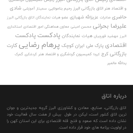
شادی
و اقتصاد هنر اتاق بازرگانی البرز
رحیم بنامولایی
سمینار آموزشی
حاضری
عزیزالله شهبازی
صادرات
عضو هیات نمایندگان اتاق بازرگانی البرز
علیرضا بحرانی
محسن امینی
معاون هماهنگی امور اقتصادی استانداری
پادکست
پادکست
هیات نمایندگان
البرز
مهشید قورچیان
پرهام رضایی
اقتصادی
کارت
پارک ملی ایران کوچک
بازرگانی
کرج
کمیسیون گردشگری و اقتصاد هنر
گمرک
کرونا
گردشگری
یدالله مالمیر
درباره اتاق
اتاق بازرگانی، صنایع، معادن و کشاورزی البرز گرچه جدیدترین و جوان
ترین اتاق کشور است، لیکن در طول بیش از هفت سال فعالیت خود
نشان داده است که صعود و فتح قله اقتصادی برای این استان کهن را
در اولویت برنامه های خود قرار داده است.