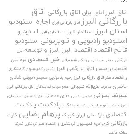
اتاق
اتاق بازرگانی
اتاق البرز
اتاق ایران
بازرگانی البرز
اجاره استودیو
اتاق بازرگانی ایران
استان البرز
استودیو
استاندار البرز
استانداری البرز
استودیو رادیویی و تلویزیونی
استودیو
فاتح
اقتصاد
اقتصاد البرز
البرز و توسعه
ایران
خبر اقتصادی
ذره بین
بازرگانی
جعفر سلیمانی
جهانگیر شاهمرادی
رئیس اتاق بازرگانی البرز
اقتصادی
رئیس کمیسیون گردشگری
شادی
و اقتصاد هنر اتاق بازرگانی البرز
رحیم بنامولایی
سمینار آموزشی
حاضری
عزیزالله شهبازی
صادرات
عضو هیات نمایندگان اتاق بازرگانی البرز
علیرضا بحرانی
محسن امینی
معاون هماهنگی امور اقتصادی استانداری
پادکست
پادکست
هیات نمایندگان
البرز
مهشید قورچیان
پرهام رضایی
اقتصادی
کارت
پارک ملی ایران کوچک
بازرگانی
کرج
کمیسیون گردشگری و اقتصاد هنر
گمرک
کرونا
گردشگری
یدالله مالمیر