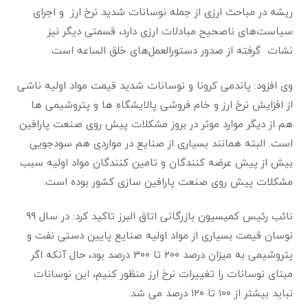
رﯾﺸﻪ در ﻣﺒﺎﺣﺚ ارزی از ﺟﻤﻠﻪ ﻧﻮﺳﺎﻧﺎت ﺷﺪﯾﺪ ﻧﺮخ ارز و اﺟﺮای
ﺳﯿﺎﺳﺖ‌ﻫﺎی ﻧﺎﺻﺤﯿﺢ ﻣﺒﺎدﻻت ارزی دارد، ﻗﺴﻤﺘﯽ دﯾﮕﺮ ﻧﯿﺰ
ﻧﺸﺎت ﮔﺮﻓﺘﻪ از ﺻﺪور دﺳﺘﻮراﻟﻌﻤﻞ‌ﻫﺎی ﺧﻠﻖ اﻟﺴﺎﻋﻪ اﺳﺖ.
وی اﻓﺰود: ﭘﺎﻧﺪﻣﯽ ﮐﺮوﻧﺎ و ﻧﻮﺳﺎﻧﺎت ﺷﺪﯾﺪ قیمت ﻣﻮاد اوﻟﯿﻪ ﻧﺎﺷﯽ
از اﻓﺰاﯾﺶ ﻧﺮخ ارز و ﺧﺎم ﻓﺮوﺷﯽ ﭘﺎﻻﯾﺸﮕﺎه ﻫﺎ و ﭘﺘﺮوﺷﯿﻤﯽ ﻫﺎ
ﻫﻢ از دﯾﮕﺮ ﻣﻮارد ﻣﻮﺛﺮ در ﺑﺮوز ﻣﺸﮑﻼت ﭘﯿﺶ روی ﺻﻨﻌﺖ پارافین
اﺳﺖ. اﻟﺒﺘﻪ ﻫﻤﺎﻧﻨﺪ ﺑﺴﯿﺎری از ﺻﻨﺎﯾﻊ در ﻣﻮاردی ﻫﻢ ﺳﻮدﺟﻮﯾﯽ
ﺑﯿﺶ از ﭘﯿﺶ ﻋﺮﺿﻪ ﮐﻨﻨﺪﮔﺎن و ﺗﺎﻣﯿﻦ ﮐﻨﻨﺪﮔﺎن ﻣﻮاد اوﻟﯿﻪ ﺳﺒﺐ
ﻣﺸﮑﻼت ﭘﯿﺶ روی ﺻﻨﻌﺖ ﭘﺎراﻓﯿﻦ ﺳﺎزی ﮐﺸﻮر ﺑﻮده اﺳﺖ.
نائب رئیس کمیسیون بازرگانی اتاق البرز ﺗﺎﮐﯿﺪ ﮐﺮد: در ﺳﺎل ۹۹
ﻧﻮﺳﺎن ﻗﯿﻤﺖ ﺑﺴﯿﺎری از ﻣﻮاد اوﻟﯿﻪ ﺻﻨﺎﯾﻊ ﭘﺎﯾﯿﻦ دﺳﺘﯽ ﻧﻔﺖ و
ﭘﺘﺮوﺷﯿﻤﯽ ﺑﻪ ﻣﯿﺰان درﺻﺪ ۲۰۰ تا ۳۰۰ درصد بود، ﺣﺎل آﻧﮑﻪ اﮔﺮ
ﻣﺒﻨﺎی ﻧﻮﺳﺎﻧﺎت را ﺗﻐﯿﯿﺮات ﻧﺮخ ارز ﻣﻨﻈﻮر ﮐﻨﯿﻢ، اﯾﻦ ﻧﻮﺳﺎﻧﺎت
ﻧﺒﺎﯾﺪ ﺑﯿﺸﺘﺮ از ۱۰۰ تا ۱۲۰ درﺻﺪ ﻣﯽ ﺷﺪ.