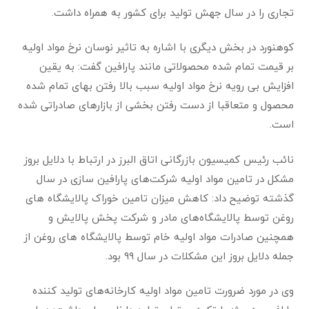
ﺗﺠﺎری را در ﺳﺎل ﺟﻬﺶ ﺗﻮﻟﯿﺪ برای کشور به همراه داشت.
کوهنورد در ﺑﺨﺶ دﯾﮕﺮی با اشاره به ﺗﺎﺛﯿﺮ ﻧﻮﺳﺎن ﻧﺮخ ﻣﻮاد اوﻟﯿﻪ
ﺑﺮ ﻗﯿﻤﺖ ﺗﻤﺎم ﺷﺪه ﻣﺤﺼﻮﻻﺗﯽ ﻣﺎﻧﻨﺪ ﭘﺎراﻓﯿﻦ ﮔﻔﺖ: ﺑﻪ ﯾﻘﯿﻦ
اﻓﺰاﯾﺶ ﺑﯽ روﯾﻪ ﻧﺮخ ﻣﻮاد اوﻟﯿﻪ ﺳﺒﺐ ﺑﺎﻻ رﻓﺘﻦ ﺑﻬﺎی ﺗﻤﺎم ﺷﺪه
ﻣﺤﺼﻮل و ﻣﺘﻌﺎﻗﺒﺎ از دﺳﺖ رﻓﺘﻦ ﺑﺨﺸﯽ از ﺑﺎزارﻫﺎی ﺻﺎدراﺗﯽ شده
است.
نائب رئیس کمیسیون بازرگانی اتاق البرز در ارﺗﺒﺎط ﺑﺎ دﻻﯾﻞ ﺑﺮوز
ﻣﺸﮑﻞ در ﺗﺎﻣﯿﻦ ﻣﻮاد اوﻟﯿﻪ ﺷﺮﮐﺖ‌ﻫﺎی ﭘﺎراﻓﯿﻦ ﺳﺎزی در ﺳﺎل
ﮔﺬﺷﺘﻪ ﺗﻮﺿﯿﺢ داد: ﮐﺎﻫﺶ ﻣﯿﺰان ﺗﺎﻣﯿﻦ ﺧﻮراک ﭘﺎﻻﯾﺸﮕﺎه ﻫﺎی
روﻏﻦ ﺗﻮﺳﻂ ﭘﺎﻻﯾﺸﮕﺎه‌ﻫﺎی ﻣﺎدر و ﺷﺮﮐﺖ ﭘﺨﺶ ﭘﺎﻻﯾﺶ و
ﻫﻤﭽﻨﯿﻦ ﺻﺎدرات ﻣﻮاد اوﻟﯿﻪ ﺧﺎم ﺗﻮﺳﻂ ﭘﺎﻻﯾﺸﮕﺎه ﻫﺎی روﻏﻦ از
ﺟﻤﻠﻪ دﻻﯾﻞ ﺑﺮوز اﯾﻦ ﻣﺸﮑﻼت در ﺳﺎل ۹۹ ﺑﻮد.
وی در ﻣﻮرد ﺿﺮورت ﺗﺎﻣﯿﻦ ﻣﻮاد اوﻟﯿﻪ ﮐﺎرﺧﺎﻧﻪ‌ﻫﺎی ﺗﻮﻟﯿﺪ ﮐﻨﻨﺪه