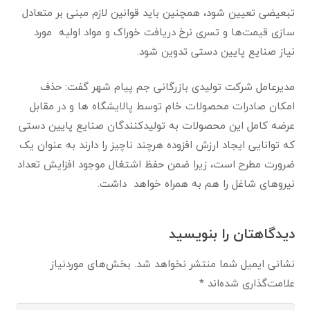
ﺗﺒﻌﯿﻀﯽ ﺗﻌﯿﯿﻦ ﺷﻮد، ﻫﻤﭽﻨﯿﻦ ﺑﺎﯾﺪ ﻗﻮاﻧﯿﻦ ﻻزم ﻣﺒﻨﯽ ﺑﺮ ﻣﺘﻌﺎدل
ﺳﺎزی ﻗﯿﻤﺖ‌ﻫﺎ و ﺗﺴﺮی ﻧﺮخ درﯾﺎﻓﺖ ﺧﻮراک و ﻣﻮاد اوﻟﯿﻪ ﻣﻮرد
ﻧﯿﺎز ﺻﻨﺎﯾﻊ ﭘﺎﯾﯿﻦ دﺳﺘﯽ ﺗﺪوﯾﻦ ﺷﻮد.
مدیرعامل شرکت تولیدی بازرگانی جم پیام شهر گفت: ﺣﺬف
اﻣﮑﺎن ﺻﺎدرات ﻣﺤﺼﻮلات ﺧﺎم ﺗﻮﺳﻂ ﭘﺎﻻﯾﺸﮕﺎه ﻫﺎ و در ﻣﻘﺎﺑﻞ
ﻋﺮﺿﻪ ﮐﺎﻣﻞ اﯾﻦ ﻣﺤﺼﻮﻻت ﺑﻪ ﺗﻮﻟﯿﺪﮐﻨﻨﺪﮔﺎن ﺻﻨﺎﯾﻊ ﭘﺎﯾﯿﻦ دﺳﺘﯽ
ﮐﻪ ﺗﻮاﻧﺎﯾﯽ اﯾﺠﺎد ارزش اﻓﺰوده ﻫﺮﭼﻨﺪ ﻧﺎﭼﯿﺰ را دارﻧﺪ ﺑﻪ ﻋﻨﻮان ﯾﮏ
ﺿﺮورت ﻣﻄﺮح اﺳﺖ، زﯾﺮا ﺿﻤﻦ ﺣﻔﻆ اﺷﺘﻐﺎل ﻣﻮﺟﻮد اﻓﺰاﯾﺶ ﺗﻌﺪاد
ﻧﯿﺮوﻫﺎی ﺷﺎﻏﻞ را ﻫﻢ ﺑﻪ ﻫﻤﺮاه ﺧﻮاﻫﺪ داﺷﺖ.
دیدگاهتان را بنویسید
نشانی ایمیل شما منتشر نخواهد شد.
بخش‌های موردنیاز
علامت‌گذاری شده‌اند
*