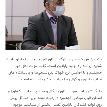
نائب رئیس کمیسیون بازرگانی اتاق البرز با بیان اینکه نوسانات
شدید ارز سد راه تولید پارافین است، گفت: دولت بطور غیر
مستقیم و با افزایش نرخ خوراک ﭘﺘﺮوﺷﯿﻤﯽ‌ﻫﺎ و ﭘﺎﻻﯾﺸﮕﺎه ﻫﺎی
ﻣﯿﺎﻧﯽ ﺑﻪ ﺗﻮرم و ﮔﺮاﻧﯽ ﻫﺎ در این بخش داﻣﻦ زده اﺳﺖ.
به ﮔﺰارش رواﺑﻂ ﻋﻤﻮﻣﯽ اﺗﺎق ﺑﺎزرﮔﺎﻧﯽ، ﺻﻨﺎﯾﻊ، ﻣﻌﺎدن وﮐﺸﺎورزی
اﺳﺘﺎن اﻟﺒﺮز، ﻣﺮﺗﻀﯽ ﮐﻮﻫﻨﻮرد در زﻣﯿﻨﻪ ﻋﻤﺪه ﺗﺮﯾﻦ ﻣﺴﺎﺋﻞ ﭘﯿﺶ
روی تولید کنندگان ﭘﺎراﻓﯿﻦ ﮔﻔﺖ : ﺑﺨﺸﯽ از ﻣﺸﮑﻼت ﻣﻮﺟﻮد