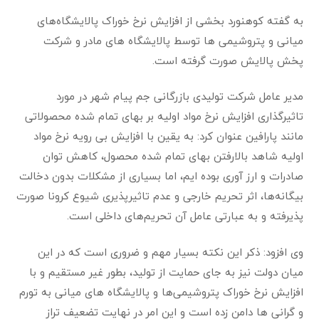
ﺑﻪ ﮔﻔﺘﻪ ﮐﻮﻫﻨﻮرد ﺑﺨﺸﯽ از اﻓﺰاﯾﺶ ﻧﺮخ ﺧﻮراک ﭘﺎﻻﯾﺸﮕﺎه‌ﻫﺎی
ﻣﯿﺎﻧﯽ و ﭘﺘﺮوﺷﯿﻤﯽ ﻫﺎ ﺗﻮﺳﻂ ﭘﺎﻻﯾﺸﮕﺎه ﻫﺎی ﻣﺎدر و ﺷﺮﮐﺖ
ﭘﺨﺶ ﭘﺎﻻﯾﺶ ﺻﻮرت ﮔﺮﻓﺘﻪ اﺳﺖ.
مدیر عامل شرکت تولیدی بازرگانی جم پیام شهر در ﻣﻮرد
ﺗﺎﺛﯿﺮﮔﺬاری اﻓﺰاﯾﺶ ﻧﺮخ ﻣﻮاد اوﻟﯿﻪ ﺑﺮ ﺑﻬﺎی ﺗﻤﺎم ﺷﺪه محصولاتی
مانند پارافین ﻋﻨﻮان ﮐﺮد: به ﯾﻘﯿﻦ ﺑﺎ اﻓﺰاﯾﺶ ﺑﯽ روﯾﻪ ﻧﺮخ ﻣﻮاد
اوﻟﯿﻪ ﺷﺎﻫﺪ ﺑﺎﻻرﻓﺘﻦ ﺑﻬﺎی ﺗﻤﺎم ﺷﺪه ﻣﺤﺼﻮل، ﮐﺎﻫﺶ ﺗﻮان
ﺻﺎدرات و ارز آوری ﺑﻮده اﯾﻢ، اﻣﺎ ﺑﺴﯿﺎری از ﻣﺸﮑﻼت ﺑﺪون دﺧﺎﻟﺖ
ﺑﯿﮕﺎﻧﻪ‌ﻫﺎ، اﺛﺮ ﺗﺤﺮﯾﻢ ﺧﺎرﺟﯽ و ﻋﺪم ﺗﺎﺛﯿﺮﭘﺬﯾﺮی ﺷﯿﻮع ﮐﺮوﻧﺎ ﺻﻮرت
ﭘﺬﯾﺮﻓﺘﻪ و ﺑﻪ ﻋﺒﺎرﺗﯽ ﻋﺎﻣﻞ آن ﺗﺤﺮﯾﻢ‌ﻫﺎی داﺧﻠﯽ اﺳﺖ.
وی افزود: ذﮐﺮ اﯾﻦ ﻧﮑﺘﻪ ﺑﺴﯿﺎر ﻣﻬﻢ و ﺿﺮوری اﺳﺖ ﮐﻪ در اﯾﻦ
ﻣﯿﺎن دوﻟﺖ ﻧﯿﺰ ﺑﻪ ﺟﺎی ﺣﻤﺎﯾﺖ از ﺗﻮﻟﯿﺪ، بطور غیر مستقیم و با
افزایش ﻧﺮخ ﺧﻮراک ﭘﺘﺮوﺷﯿﻤﯽ‌ﻫﺎ و ﭘﺎﻻﯾﺸﮕﺎه ﻫﺎی ﻣﯿﺎﻧﯽ ﺑﻪ ﺗﻮرم
و ﮔﺮاﻧﯽ ها داﻣﻦ زده اﺳﺖ و اﯾﻦ اﻣﺮ در ﻧﻬﺎﯾﺖ ﺗﻀﻌﯿﻒ ﺗﺮاز