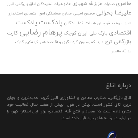
حاضری
عزیزالله شهبازی
صادرات
عضو هیات نمایندگان اتاق بازرگانی البرز
علیرضا بحرانی
محسن امینی
معاون هماهنگی امور اقتصادی استانداری
پادکست
پادکست
هیات نمایندگان
البرز
مهشید قورچیان
پرهام رضایی
اقتصادی
کارت
پارک ملی ایران کوچک
بازرگانی
کرج
کمیسیون گردشگری و اقتصاد هنر
گمرک
کرونا
گردشگری
یدالله مالمیر
درباره اتاق
اتاق بازرگانی، صنایع، معادن و کشاورزی البرز گرچه جدیدترین و جوان
ترین اتاق کشور است، لیکن در طول بیش از هفت سال فعالیت خود
نشان داده است که صعود و فتح قله اقتصادی برای این استان کهن را
در اولویت برنامه های خود قرار داده است.