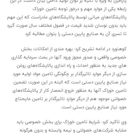
ﭘﺎراﻓﯿﻦ ﺑﻪ وﯾﮋه ﺑﺎ ﺗﮑﯿﻪ ﺑﺮ ﺗﻮان ﺗﻮﻟﯿﺪ داﺧﻠﯽ ﺑﯿﺎن داﺷﺖ: در اﯾﻦ
راﺑﻄﻪ ﯾﮑﯽ از ﻣﻮارد ﻣﻬﻢ و درﺧﻮر ﺗﻮﺟﻪ ﺗﺎﻣﯿﻦ ﺧﻮراک
ﭘﺎﻻﯾﺸﮕﺎه‌ﻫﺎی ﻣﯿﺎﻧﯽ ﺗﻮﺳﻂ ﭘﺎﻻﯾﺸﮕﺎه‌ﻫﺎی ﻣﺎدراﺳﺖ ﮐﻪ اﯾﻦ ﻣﻬﻢ
ﺑﺎﯾﺪ ﺑﺪون ﻧﻮﺳﺎن ﺷﺪﯾﺪ ﻗﯿﻤﺖ در ﻓﺼﻮل ﻣﺨﺘﻠﻒ ﺳﺎل ﺻﻮرت ﮔﯿﺮد
ﺗﺎ ﺗﺴﺮی آن ﺑﻪ ﺻﻨﺎﯾﻊ ﭘﺎﯾﯿﻦ دﺳﺘﯽ را ﺑﺘﻮان ﻣﻄﺎﻟﺒﻪ ﮐﺮد.
کوهنورد در اداﻣﻪ ﺗﺸﺮﯾﺢ ﮐﺮد: ﺑﻬﺮه ﻣﻨﺪی از اﻣﮑﺎﻧﺎت ﺑﺨﺶ
ﺧﺼﻮﺻﯽ واﻗﻌﯽ و ﺻﺪور ﻣﺠﻮز ورود آﻧﻬﺎ در ﺑﺤﺚ ﺳﺮﻣﺎﯾﻪ ﮔﺬاری
ﻫﺎی ﺟﺪﯾﺪ ﺑﻪ ﻣﻨﻈﻮر اﺣﺪاث و راه اﻧﺪازی ﭘﺎﻻﯾﺸﮕﺎه‌ﻫﺎی روﻏﻦ
ﺳﺎزی از دﯾﮕﺮ ﻣﻮارد ﺗﺎﺛﯿﺮﮔﺬار ﺑﺮ ﭼﮕﻮﻧﮕﯽ ﺗﺎﻣﯿﻦ ﻣﻮاد اوﻟﯿﻪ ﻣﻮرد
ﻧﯿﺎز ﺻﻨﺎﯾﻊ ﭘﺎﯾﯿﻦ دﺳﺘﯽ اﺳﺖ ﮐﻪ اﻟﺒﺘﻪ در اﯾﻦ ﺻﻮرت ﺗﻀﻤﯿﻦ
ﺗﺎﻣﯿﻦ ﺧﻮراک آﻧﻬﺎ ﺑﻪ ﻣﻨﻈﻮر ﺧﺮوج اﻧﺤﺼﺎر ﮐﺎر از ﭘﺎﻻﯾﺸﮕﺎه‌ﻫﺎی
ﺧﺼﻮﻟﺘﯽ ﻣﻮﺟﻮد ﻫﻢ از دﯾﮕﺮ ﻣﻮارد ﺗﺎﺛﯿﺮﮔﺬار ﺑﺮ ﺗﺎﻣﯿﻦ ﻣﺎﯾﺤﺘﺎج
ﻣﻮرد ﻧﯿﺎز ﺻﻨﺎﯾﻊ ﭘﺎﯾﯿﻦ دﺳﺘﯽ اﺳﺖ.
وی ﺗﺎﮐﯿﺪ ﮐﺮد: ﺷﺮاﯾﻂ ﺗﺎﻣﯿﻦ ﺧﻮراک ﺑﺮای ﺑﺨﺶ ﺧﺼﻮﺻﯽ ﺑﺎﯾﺪ
ﻣﺸﺎﺑﻪ ﺷﺮﮐﺖ‌ﻫﺎی ﺧﺼﻮﻟﺘﯽ و ﻧﯿﻤﻪ واﺑﺴﺘﻪ و ﺑﺪون ﻫﺮﮔﻮﻧﻪ