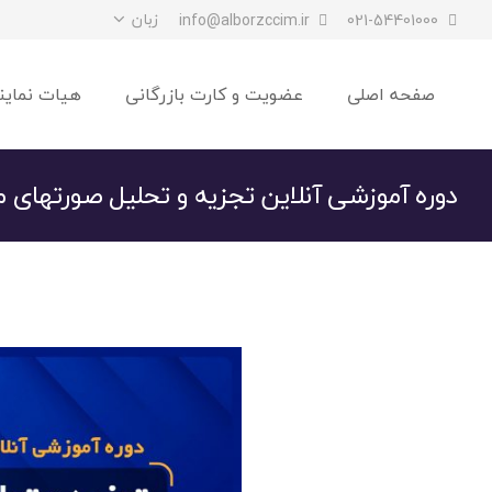
زبان
info@alborzccim.ir
021-54401000
صفحه اصلی
عضویت و کارت بازرگانی
هیات نماین
دوره آموزشی آنلاین تجزیه و تحلیل صورتهای م