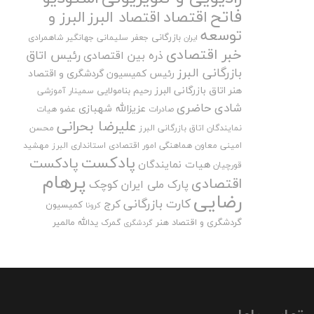
فاتح
اقتصاد
اقتصاد البرز
البرز و
توسعه
بازرگانی
جعفر سلیمانی
جهانگیر شاهمرادی
ایران
خبر اقتصادی
رئیس اتاق
ذره بین اقتصادی
بازرگانی البرز
رئیس کمیسیون گردشگری و اقتصاد
هنر اتاق بازرگانی البرز
رحیم بنامولایی
سمینار آموزشی
شادی حاضری
عزیزالله شهبازی
صادرات
عضو هیات
علیرضا بحرانی
نمایندگان اتاق بازرگانی البرز
محسن
امینی
معاون هماهنگی امور اقتصادی استانداری البرز
مهشید
پادکست
پادکست
هیات نمایندگان
قورچیان
پرهام
اقتصادی
پارک ملی ایران کوچک
رضایی
کارت بازرگانی
کرج
کمیسیون
کرونا
گردشگری و اقتصاد هنر
یدالله مالمیر
گمرک
گردشگری