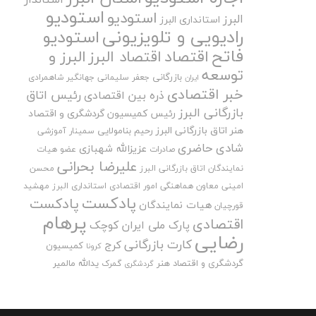
استودیو
استودیو
البرز
استانداری البرز
رادیویی و تلویزیونی
استودیو
فاتح
اقتصاد
اقتصاد البرز
البرز و
توسعه
بازرگانی
جعفر سلیمانی
جهانگیر شاهمرادی
ایران
خبر اقتصادی
رئیس اتاق
ذره بین اقتصادی
بازرگانی البرز
رئیس کمیسیون گردشگری و اقتصاد
هنر اتاق بازرگانی البرز
رحیم بنامولایی
سمینار آموزشی
شادی حاضری
عزیزالله شهبازی
صادرات
عضو هیات
علیرضا بحرانی
نمایندگان اتاق بازرگانی البرز
محسن
امینی
معاون هماهنگی امور اقتصادی استانداری البرز
مهشید
پادکست
پادکست
هیات نمایندگان
قورچیان
پرهام
اقتصادی
پارک ملی ایران کوچک
رضایی
کارت بازرگانی
کرج
کمیسیون
کرونا
گردشگری و اقتصاد هنر
یدالله مالمیر
گمرک
گردشگری