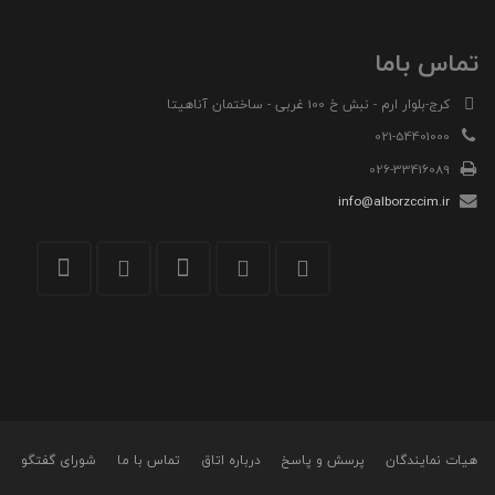
تماس باما
کرج-بلوار ارم - نبش خ 100 غربی - ساختمان آناهیتا
021-54401000
026-33416089
info@alborzccim.ir
هیات نمایندگان
پرسش و پاسخ
درباره اتاق
تماس با ما
شورای گفتگو