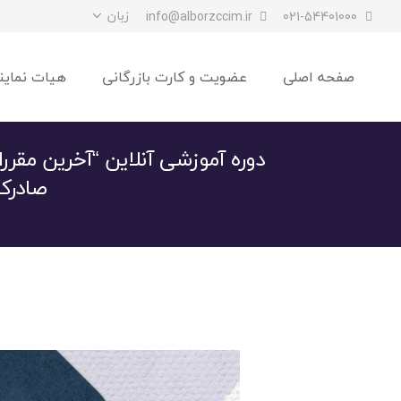
زبان
info@alborzccim.ir
021-54401000
صفحه اصلی
عضویت و کارت بازرگانی
هیات نماین
دوره آموزشی آنلاین “آخرین مقرر
صادرکنن