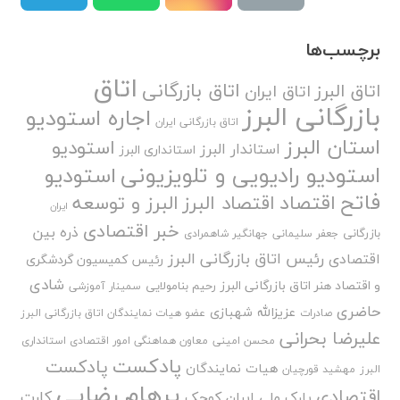
برچسب‌ها
اتاق
اتاق بازرگانی
اتاق البرز
اتاق ایران
بازرگانی البرز
اجاره استودیو
اتاق بازرگانی ایران
استان البرز
استودیو
استاندار البرز
استانداری البرز
استودیو رادیویی و تلویزیونی
استودیو
فاتح
اقتصاد
اقتصاد البرز
البرز و توسعه
ایران
خبر اقتصادی
ذره بین
بازرگانی
جعفر سلیمانی
جهانگیر شاهمرادی
رئیس اتاق بازرگانی البرز
اقتصادی
رئیس کمیسیون گردشگری
شادی
و اقتصاد هنر اتاق بازرگانی البرز
رحیم بنامولایی
سمینار آموزشی
حاضری
عزیزالله شهبازی
صادرات
عضو هیات نمایندگان اتاق بازرگانی البرز
علیرضا بحرانی
محسن امینی
معاون هماهنگی امور اقتصادی استانداری
پادکست
پادکست
هیات نمایندگان
البرز
مهشید قورچیان
پرهام رضایی
اقتصادی
کارت
پارک ملی ایران کوچک