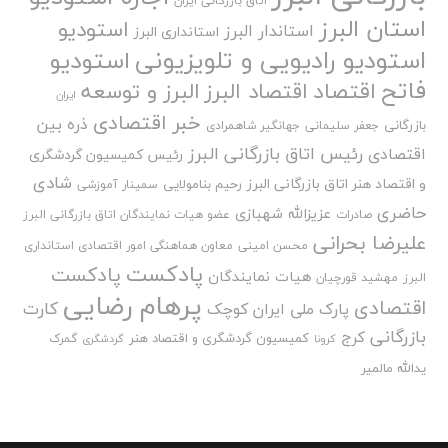
اتاق بازرگانی ایران
استان البرز
استودیو
استاندار البرز
استانداری البرز
استودیو رادیویی و تلویزیونی
استودیو
فاتح
اقتصاد
اقتصاد البرز
البرز و توسعه
ایران
خبر اقتصادی
ذره بین
بازرگانی
جعفر سلیمانی
جهانگیر شاهمرادی
رئیس اتاق بازرگانی البرز
اقتصادی
رئیس کمیسیون گردشگری
شادی
و اقتصاد هنر اتاق بازرگانی البرز
رحیم بنامولایی
سمینار آموزشی
حاضری
عزیزالله شهبازی
صادرات
عضو هیات نمایندگان اتاق بازرگانی البرز
علیرضا بحرانی
محسن امینی
معاون هماهنگی امور اقتصادی استانداری
پادکست
پادکست
هیات نمایندگان
البرز
مهشید قورچیان
پرهام رضایی
اقتصادی
کارت
پارک ملی ایران کوچک
بازرگانی
کرج
کمیسیون گردشگری و اقتصاد هنر
گمرک
کرونا
گردشگری
یدالله مالمیر