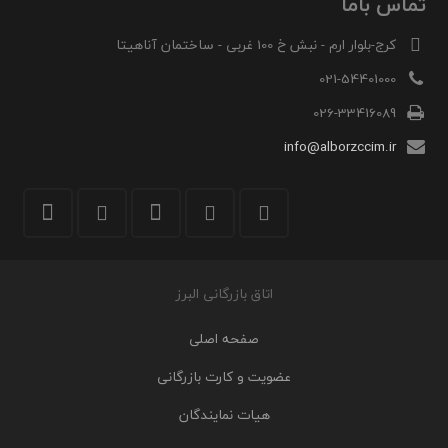
تماس باما
کرج-بلوار ارم - نبش خ 100 غربی - ساختمان آناهیتا
021-54401000
026-33416089
info@alborzccim.ir
اتاق بازرگانی البرز
صفحه اصلی
عضویت و کارت بازرگانی
هیات نمایندگان