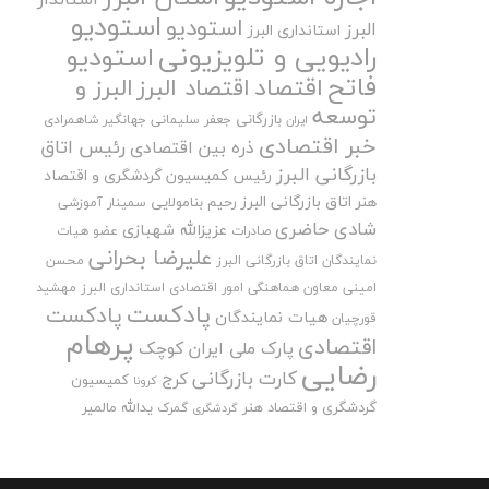
استودیو
استودیو
البرز
استانداری البرز
رادیویی و تلویزیونی
استودیو
فاتح
اقتصاد
اقتصاد البرز
البرز و
توسعه
بازرگانی
جعفر سلیمانی
جهانگیر شاهمرادی
ایران
خبر اقتصادی
رئیس اتاق
ذره بین اقتصادی
بازرگانی البرز
رئیس کمیسیون گردشگری و اقتصاد
هنر اتاق بازرگانی البرز
رحیم بنامولایی
سمینار آموزشی
شادی حاضری
عزیزالله شهبازی
صادرات
عضو هیات
علیرضا بحرانی
نمایندگان اتاق بازرگانی البرز
محسن
امینی
معاون هماهنگی امور اقتصادی استانداری البرز
مهشید
پادکست
پادکست
هیات نمایندگان
قورچیان
پرهام
اقتصادی
پارک ملی ایران کوچک
رضایی
کارت بازرگانی
کرج
کمیسیون
کرونا
گردشگری و اقتصاد هنر
یدالله مالمیر
گمرک
گردشگری