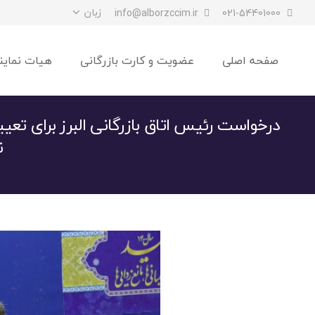
زبان
info@alborzccim.ir
021-54401000
صفحه اصلی
عضویت و کارت بازرگانی
هیات نماین
درخواست رئیس اتاق بازرگانی البرز برای تع
ن