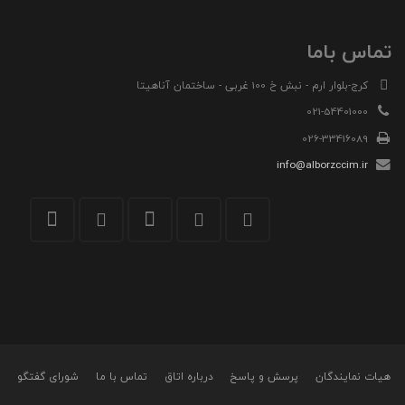
تماس باما
کرج-بلوار ارم - نبش خ 100 غربی - ساختمان آناهیتا
021-54401000
026-33416089
info@alborzccim.ir
هیات نمایندگان
پرسش و پاسخ
درباره اتاق
تماس با ما
شورای گفتگو