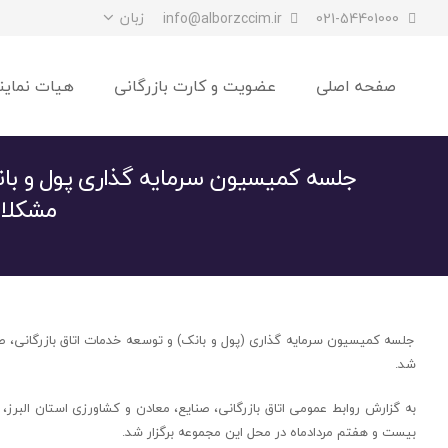
زبان
info@alborzccim.ir
021-54401000
صفحه اصلی
عضویت و کارت بازرگانی
هیات نماین
جلسه کمیسیون سرمایه گذاری پول و بان
مشکلات
جلسه کمیسیون سرمایه گذاری (پول و بانک) و توسعه خدمات اتاق بازرگانی، صن
شد.
به گزارش روابط عمومی اتاق بازرگانی، صنایع، معادن و کشاورزی استان البرز
بیست و هفتم مردادماه در محل این مجموعه برگزار شد.