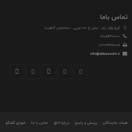
تماس باما
کرج-بلوار ارم - نبش خ 100 غربی - ساختمان آناهیتا
021-54401000
026-33416089
info@alborzccim.ir
هیات نمایندگان
پرسش و پاسخ
درباره اتاق
تماس با ما
شورای گفتگو