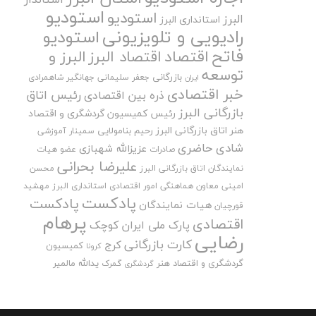
استودیو
استودیو
البرز
استانداری البرز
رادیویی و تلویزیونی
استودیو
فاتح
اقتصاد
اقتصاد البرز
البرز و
توسعه
بازرگانی
جعفر سلیمانی
جهانگیر شاهمرادی
ایران
خبر اقتصادی
رئیس اتاق
ذره بین اقتصادی
بازرگانی البرز
رئیس کمیسیون گردشگری و اقتصاد
هنر اتاق بازرگانی البرز
رحیم بنامولایی
سمینار آموزشی
شادی حاضری
عزیزالله شهبازی
صادرات
عضو هیات
علیرضا بحرانی
نمایندگان اتاق بازرگانی البرز
محسن
امینی
معاون هماهنگی امور اقتصادی استانداری البرز
مهشید
پادکست
پادکست
هیات نمایندگان
قورچیان
پرهام
اقتصادی
پارک ملی ایران کوچک
رضایی
کارت بازرگانی
کرج
کمیسیون
کرونا
گردشگری و اقتصاد هنر
یدالله مالمیر
گمرک
گردشگری