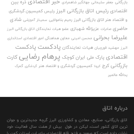
خبر اقتصادی
ذره بین
بازرگانی
جعفر سلیمانی
جهانگیر شاهمرادی
رئیس اتاق بازرگانی البرز
اقتصادی
رئیس کمیسیون گردشگری
شادی
و اقتصاد هنر اتاق بازرگانی البرز
رحیم بنامولایی
سمینار آموزشی
حاضری
عزیزالله شهبازی
صادرات
عضو هیات نمایندگان اتاق بازرگانی البرز
علیرضا بحرانی
محسن امینی
معاون هماهنگی امور اقتصادی استانداری
پادکست
پادکست
هیات نمایندگان
البرز
مهشید قورچیان
پرهام رضایی
اقتصادی
کارت
پارک ملی ایران کوچک
بازرگانی
کرج
کمیسیون گردشگری و اقتصاد هنر
گمرک
کرونا
گردشگری
یدالله مالمیر
درباره اتاق
اتاق بازرگانی، صنایع، معادن و کشاورزی البرز گرچه جدیدترین و جوان
ترین اتاق کشور است، لیکن در طول بیش از هفت سال فعالیت خود
نشان داده است که صعود و فتح قله اقتصادی برای این استان کهن را