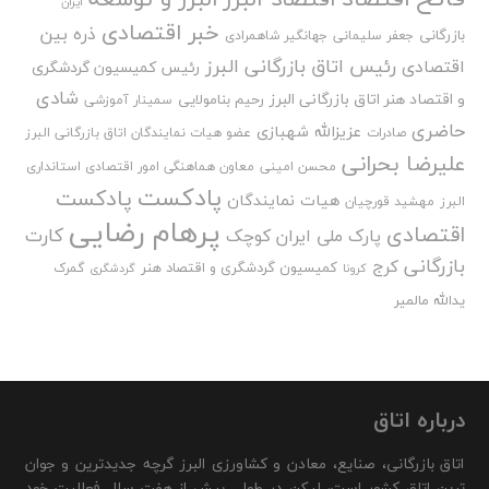
ایران
خبر اقتصادی
ذره بین
بازرگانی
جعفر سلیمانی
جهانگیر شاهمرادی
رئیس اتاق بازرگانی البرز
اقتصادی
رئیس کمیسیون گردشگری
شادی
و اقتصاد هنر اتاق بازرگانی البرز
رحیم بنامولایی
سمینار آموزشی
حاضری
عزیزالله شهبازی
صادرات
عضو هیات نمایندگان اتاق بازرگانی البرز
علیرضا بحرانی
محسن امینی
معاون هماهنگی امور اقتصادی استانداری
پادکست
پادکست
هیات نمایندگان
البرز
مهشید قورچیان
پرهام رضایی
اقتصادی
کارت
پارک ملی ایران کوچک
بازرگانی
کرج
کمیسیون گردشگری و اقتصاد هنر
گمرک
کرونا
گردشگری
یدالله مالمیر
درباره اتاق
اتاق بازرگانی، صنایع، معادن و کشاورزی البرز گرچه جدیدترین و جوان
ترین اتاق کشور است، لیکن در طول بیش از هفت سال فعالیت خود