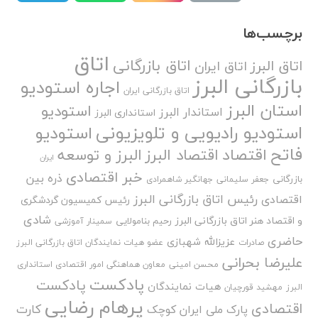
برچسب‌ها
اتاق
اتاق بازرگانی
اتاق البرز
اتاق ایران
بازرگانی البرز
اجاره استودیو
اتاق بازرگانی ایران
استان البرز
استودیو
استاندار البرز
استانداری البرز
استودیو رادیویی و تلویزیونی
استودیو
فاتح
اقتصاد
اقتصاد البرز
البرز و توسعه
ایران
خبر اقتصادی
ذره بین
بازرگانی
جعفر سلیمانی
جهانگیر شاهمرادی
رئیس اتاق بازرگانی البرز
اقتصادی
رئیس کمیسیون گردشگری
شادی
و اقتصاد هنر اتاق بازرگانی البرز
رحیم بنامولایی
سمینار آموزشی
حاضری
عزیزالله شهبازی
صادرات
عضو هیات نمایندگان اتاق بازرگانی البرز
علیرضا بحرانی
محسن امینی
معاون هماهنگی امور اقتصادی استانداری
پادکست
پادکست
هیات نمایندگان
البرز
مهشید قورچیان
پرهام رضایی
اقتصادی
کارت
پارک ملی ایران کوچک