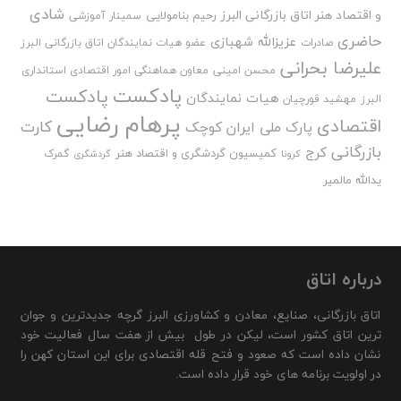
شادی
و اقتصاد هنر اتاق بازرگانی البرز
رحیم بنامولایی
سمینار آموزشی
حاضری
عزیزالله شهبازی
صادرات
عضو هیات نمایندگان اتاق بازرگانی البرز
علیرضا بحرانی
محسن امینی
معاون هماهنگی امور اقتصادی استانداری
پادکست
پادکست
هیات نمایندگان
البرز
مهشید قورچیان
پرهام رضایی
اقتصادی
کارت
پارک ملی ایران کوچک
بازرگانی
کرج
کمیسیون گردشگری و اقتصاد هنر
گمرک
کرونا
گردشگری
یدالله مالمیر
درباره اتاق
اتاق بازرگانی، صنایع، معادن و کشاورزی البرز گرچه جدیدترین و جوان
ترین اتاق کشور است، لیکن در طول بیش از هفت سال فعالیت خود
نشان داده است که صعود و فتح قله اقتصادی برای این استان کهن را
در اولویت برنامه های خود قرار داده است.