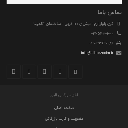
تماس باما
کرج-بلوار ارم - نبش خ 100 غربی - ساختمان آناهیتا
021-54401000
026-33416089
info@alborzccim.ir
اتاق بازرگانی البرز
صفحه اصلی
عضویت و کارت بازرگانی