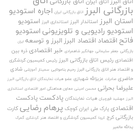
اتاق
اتاق بازرگانی
اتاق البرز
اتاق ایران
بازرگانی البرز
اجاره استودیو
اتاق بازرگانی ایران
استان البرز
استودیو
استاندار البرز
استانداری البرز
استودیو رادیویی و تلویزیونی
استودیو
فاتح
اقتصاد
اقتصاد البرز
البرز و توسعه
ایران
خبر اقتصادی
ذره بین
بازرگانی
جعفر سلیمانی
جهانگیر شاهمرادی
رئیس اتاق بازرگانی البرز
اقتصادی
رئیس کمیسیون گردشگری
شادی
و اقتصاد هنر اتاق بازرگانی البرز
رحیم بنامولایی
سمینار آموزشی
حاضری
عزیزالله شهبازی
صادرات
عضو هیات نمایندگان اتاق بازرگانی البرز
علیرضا بحرانی
محسن امینی
معاون هماهنگی امور اقتصادی استانداری
پادکست
پادکست
هیات نمایندگان
البرز
مهشید قورچیان
پرهام رضایی
اقتصادی
کارت
پارک ملی ایران کوچک
بازرگانی
کرج
کمیسیون گردشگری و اقتصاد هنر
گمرک
کرونا
گردشگری
یدالله مالمیر