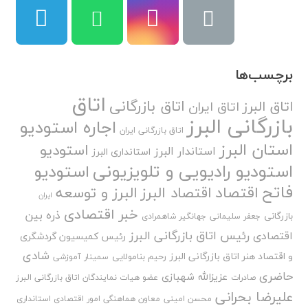
برچسب‌ها
اتاق
اتاق بازرگانی
اتاق البرز
اتاق ایران
بازرگانی البرز
اجاره استودیو
اتاق بازرگانی ایران
استان البرز
استودیو
استاندار البرز
استانداری البرز
استودیو رادیویی و تلویزیونی
استودیو
فاتح
اقتصاد
اقتصاد البرز
البرز و توسعه
ایران
خبر اقتصادی
ذره بین
بازرگانی
جعفر سلیمانی
جهانگیر شاهمرادی
رئیس اتاق بازرگانی البرز
اقتصادی
رئیس کمیسیون گردشگری
شادی
و اقتصاد هنر اتاق بازرگانی البرز
رحیم بنامولایی
سمینار آموزشی
حاضری
عزیزالله شهبازی
صادرات
عضو هیات نمایندگان اتاق بازرگانی البرز
علیرضا بحرانی
محسن امینی
معاون هماهنگی امور اقتصادی استانداری