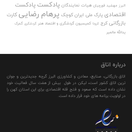
پادکست
پادکست
هیات نمایندگان
البرز
مهشید قورچیان
پرهام رضایی
اقتصادی
کارت
پارک ملی ایران کوچک
بازرگانی
کرج
کمیسیون گردشگری و اقتصاد هنر
گمرک
کرونا
گردشگری
یدالله مالمیر
درباره اتاق
اتاق بازرگانی، صنایع، معادن و کشاورزی البرز گرچه جدیدترین و جوان
ترین اتاق کشور است، لیکن در طول بیش از هفت سال فعالیت خود
نشان داده است که صعود و فتح قله اقتصادی برای این استان کهن را
در اولویت برنامه های خود قرار داده است.