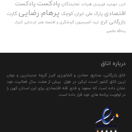
پادکست
پادکست
هیات نمایندگان
البرز
مهشید قورچیان
پرهام رضایی
اقتصادی
کارت
پارک ملی ایران کوچک
بازرگانی
کرج
کمیسیون گردشگری و اقتصاد هنر
گمرک
کرونا
گردشگری
یدالله مالمیر
درباره اتاق
اتاق بازرگانی، صنایع، معادن و کشاورزی البرز گرچه جدیدترین و جوان
ترین اتاق کشور است، لیکن در طول بیش از هفت سال فعالیت خود
نشان داده است که صعود و فتح قله اقتصادی برای این استان کهن را
در اولویت برنامه های خود قرار داده است.