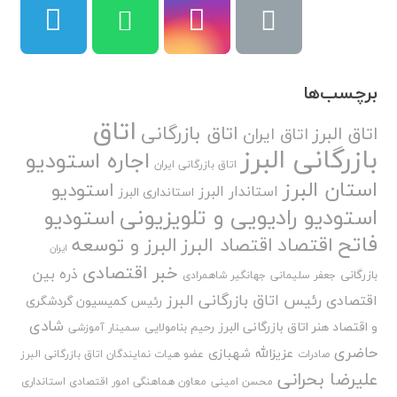
برچسب‌ها
اتاق
اتاق بازرگانی
اتاق البرز
اتاق ایران
بازرگانی البرز
اجاره استودیو
اتاق بازرگانی ایران
استان البرز
استودیو
استاندار البرز
استانداری البرز
استودیو رادیویی و تلویزیونی
استودیو
فاتح
اقتصاد
اقتصاد البرز
البرز و توسعه
ایران
خبر اقتصادی
ذره بین
بازرگانی
جعفر سلیمانی
جهانگیر شاهمرادی
رئیس اتاق بازرگانی البرز
اقتصادی
رئیس کمیسیون گردشگری
شادی
و اقتصاد هنر اتاق بازرگانی البرز
رحیم بنامولایی
سمینار آموزشی
حاضری
عزیزالله شهبازی
صادرات
عضو هیات نمایندگان اتاق بازرگانی البرز
علیرضا بحرانی
محسن امینی
معاون هماهنگی امور اقتصادی استانداری