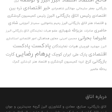
ایران
خبر اقتصادی
ذره بین
بازرگانی
جعفر سلیمانی
جهانگیر شاهمرادی
رئیس اتاق بازرگانی البرز
اقتصادی
رئیس کمیسیون گردشگری
شادی
و اقتصاد هنر اتاق بازرگانی البرز
رحیم بنامولایی
سمینار آموزشی
حاضری
عزیزالله شهبازی
صادرات
عضو هیات نمایندگان اتاق بازرگانی البرز
علیرضا بحرانی
محسن امینی
معاون هماهنگی امور اقتصادی استانداری
پادکست
پادکست
هیات نمایندگان
البرز
مهشید قورچیان
پرهام رضایی
اقتصادی
کارت
پارک ملی ایران کوچک
بازرگانی
کرج
کمیسیون گردشگری و اقتصاد هنر
گمرک
کرونا
گردشگری
یدالله مالمیر
درباره اتاق
اتاق بازرگانی، صنایع، معادن و کشاورزی البرز گرچه جدیدترین و جوان
ترین اتاق کشور است، لیکن در طول بیش از هفت سال فعالیت خود