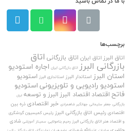
با ما در تماس باشید
برچسب‌ها
اتاق
اتاق بازرگانی
اتاق البرز
اتاق ایران
بازرگانی البرز
اجاره استودیو
اتاق بازرگانی ایران
استان البرز
استودیو
استاندار البرز
استانداری البرز
استودیو رادیویی و تلویزیونی
استودیو
فاتح
اقتصاد
اقتصاد البرز
البرز و توسعه
ایران
خبر اقتصادی
ذره بین
بازرگانی
جعفر سلیمانی
جهانگیر شاهمرادی
رئیس اتاق بازرگانی البرز
اقتصادی
رئیس کمیسیون گردشگری
شادی
و اقتصاد هنر اتاق بازرگانی البرز
رحیم بنامولایی
سمینار آموزشی
حاضری
عزیزالله شهبازی
صادرات
عضو هیات نمایندگان اتاق بازرگانی البرز