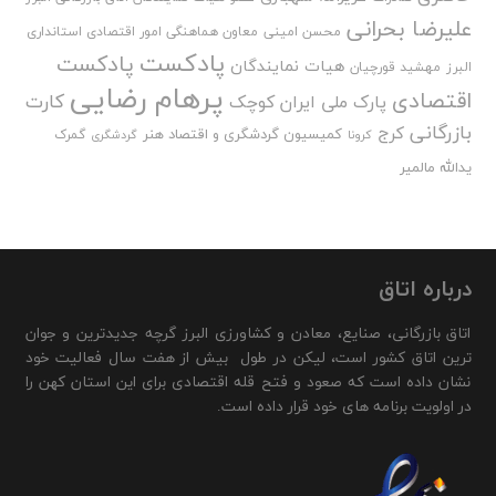
علیرضا بحرانی
محسن امینی
معاون هماهنگی امور اقتصادی استانداری
پادکست
پادکست
هیات نمایندگان
البرز
مهشید قورچیان
پرهام رضایی
اقتصادی
کارت
پارک ملی ایران کوچک
بازرگانی
کرج
کمیسیون گردشگری و اقتصاد هنر
گمرک
کرونا
گردشگری
یدالله مالمیر
درباره اتاق
اتاق بازرگانی، صنایع، معادن و کشاورزی البرز گرچه جدیدترین و جوان
ترین اتاق کشور است، لیکن در طول بیش از هفت سال فعالیت خود
نشان داده است که صعود و فتح قله اقتصادی برای این استان کهن را
در اولویت برنامه های خود قرار داده است.