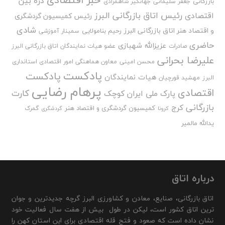
ذره بین
بازرگانی
جعفر سلیمانی
جهانگیر شاهمرادی
رئیس اتاق بازرگانی البرز
اقتصادی
رئیس کمیسیون گردشگری
شادی
و اقتصاد هنر اتاق بازرگانی البرز
رحیم بنامولایی
سمینار آموزشی
حاضری
عزیزالله شهبازی
صادرات
عضو هیات نمایندگان اتاق بازرگانی البرز
علیرضا بحرانی
محسن امینی
معاون هماهنگی امور اقتصادی استانداری
پادکست
پادکست
هیات نمایندگان
البرز
مهشید قورچیان
پرهام رضایی
اقتصادی
کارت
پارک ملی ایران کوچک
بازرگانی
کرج
کمیسیون گردشگری و اقتصاد هنر
گمرک
کرونا
گردشگری
یدالله مالمیر
درباره اتاق
اتاق بازرگانی، صنایع، معادن و کشاورزی البرز گرچه جدیدترین و جوان
ترین اتاق کشور است، لیکن در طول بیش از هفت سال فعالیت خود
نشان داده است که صعود و فتح قله اقتصادی برای این استان کهن را