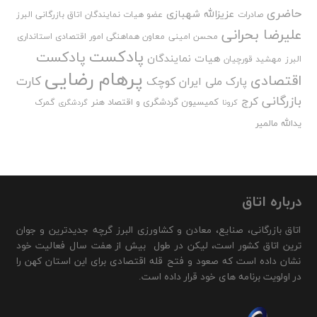
حاضری
عزیزالله شهبازی
صادرات
عضو هیات نمایندگان اتاق بازرگانی البرز
علیرضا بحرانی
محسن امینی
معاون هماهنگی امور اقتصادی استانداری
پادکست
پادکست
هیات نمایندگان
البرز
مهشید قورچیان
پرهام رضایی
اقتصادی
کارت
پارک ملی ایران کوچک
بازرگانی
کرج
کمیسیون گردشگری و اقتصاد هنر
گمرک
کرونا
گردشگری
یدالله مالمیر
درباره اتاق
اتاق بازرگانی، صنایع، معادن و کشاورزی البرز گرچه جدیدترین و جوان
ترین اتاق کشور است، لیکن در طول بیش از هفت سال فعالیت خود
نشان داده است که صعود و فتح قله اقتصادی برای این استان کهن را
در اولویت برنامه های خود قرار داده است.