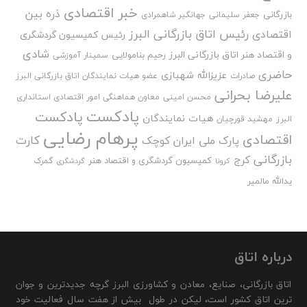
خبر اقتصادی
ذره بین
بازرگانی
جعفر سلیمانی
جهانگیر شاهمرادی
رئیس اتاق بازرگانی البرز
اقتصادی
رئیس کمیسیون گردشگری
شادی
و اقتصاد هنر اتاق بازرگانی البرز
رحیم بنامولایی
سمینار آموزشی
حاضری
عزیزالله شهبازی
صادرات
عضو هیات نمایندگان اتاق بازرگانی البرز
علیرضا بحرانی
محسن امینی
معاون هماهنگی امور اقتصادی استانداری
پادکست
پادکست
هیات نمایندگان
البرز
مهشید قورچیان
پرهام رضایی
اقتصادی
کارت
پارک ملی ایران کوچک
بازرگانی
کرج
کمیسیون گردشگری و اقتصاد هنر
گمرک
کرونا
گردشگری
یدالله مالمیر
درباره اتاق
اتاق بازرگانی، صنایع، معادن و کشاورزی البرز گرچه جدیدترین و جوان
ترین اتاق کشور است، لیکن در طول بیش از هفت سال فعالیت خود