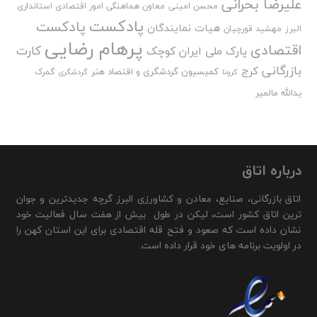
علیرضا بحرانی
محسن امینی
معاون هماهنگی امور اقتصادی استانداری
پادکست
پادکست
هیات نمایندگان
البرز
مهشید قورچیان
پرهام رضایی
اقتصادی
کارت
پارک ملی ایران کوچک
بازرگانی
کرج
کمیسیون گردشگری و اقتصاد هنر
گمرک
کرونا
گردشگری
یدالله مالمیر
درباره اتاق
اتاق بازرگانی، صنایع، معادن و کشاورزی البرز گرچه جدیدترین و جوان
ترین اتاق کشور است، لیکن در طول بیش از هفت سال فعالیت خود
نشان داده است که صعود و فتح قله اقتصادی برای این استان کهن را
در اولویت برنامه های خود قرار داده است.