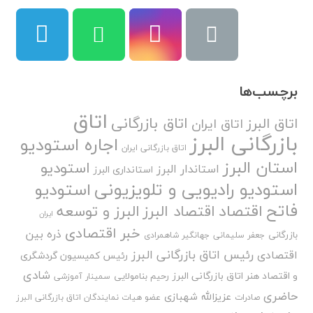
برچسب‌ها
اتاق
اتاق بازرگانی
اتاق البرز
اتاق ایران
بازرگانی البرز
اجاره استودیو
اتاق بازرگانی ایران
استان البرز
استودیو
استاندار البرز
استانداری البرز
استودیو رادیویی و تلویزیونی
استودیو
فاتح
اقتصاد
اقتصاد البرز
البرز و توسعه
ایران
خبر اقتصادی
ذره بین
بازرگانی
جعفر سلیمانی
جهانگیر شاهمرادی
رئیس اتاق بازرگانی البرز
اقتصادی
رئیس کمیسیون گردشگری
شادی
و اقتصاد هنر اتاق بازرگانی البرز
رحیم بنامولایی
سمینار آموزشی
حاضری
عزیزالله شهبازی
صادرات
عضو هیات نمایندگان اتاق بازرگانی البرز