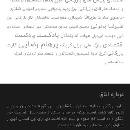
اقتصادی
رئیس کمیسیون گردشگری
شادی
و اقتصاد هنر اتاق بازرگانی البرز
رحیم بنامولایی
سمینار آموزشی
حاضری
عزیزالله شهبازی
صادرات
عضو هیات نمایندگان اتاق بازرگانی البرز
علیرضا بحرانی
محسن امینی
معاون هماهنگی امور اقتصادی استانداری
پادکست
پادکست
هیات نمایندگان
البرز
مهشید قورچیان
پرهام رضایی
اقتصادی
کارت
پارک ملی ایران کوچک
بازرگانی
کرج
کمیسیون گردشگری و اقتصاد هنر
گمرک
کرونا
گردشگری
یدالله مالمیر
درباره اتاق
اتاق بازرگانی، صنایع، معادن و کشاورزی البرز گرچه جدیدترین و جوان
ترین اتاق کشور است، لیکن در طول بیش از هفت سال فعالیت خود
نشان داده است که صعود و فتح قله اقتصادی برای این استان کهن را
در اولویت برنامه های خود قرار داده است.