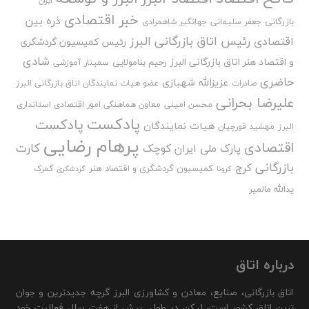
ایران
خبر اقتصادی
ذره بین
بازرگانی
جعفر سلیمانی
جهانگیر شاهمرادی
رئیس اتاق بازرگانی البرز
اقتصادی
رئیس کمیسیون گردشگری
شادی
و اقتصاد هنر اتاق بازرگانی البرز
رحیم بنامولایی
سمینار آموزشی
حاضری
عزیزالله شهبازی
صادرات
عضو هیات نمایندگان اتاق بازرگانی البرز
علیرضا بحرانی
محسن امینی
معاون هماهنگی امور اقتصادی استانداری
پادکست
پادکست
هیات نمایندگان
البرز
مهشید قورچیان
پرهام رضایی
اقتصادی
کارت
پارک ملی ایران کوچک
بازرگانی
کرج
کمیسیون گردشگری و اقتصاد هنر
گمرک
کرونا
گردشگری
یدالله مالمیر
درباره اتاق
اتاق بازرگانی، صنایع، معادن و کشاورزی البرز گرچه جدیدترین و جوان
ترین اتاق کشور است، لیکن در طول بیش از هفت سال فعالیت خود