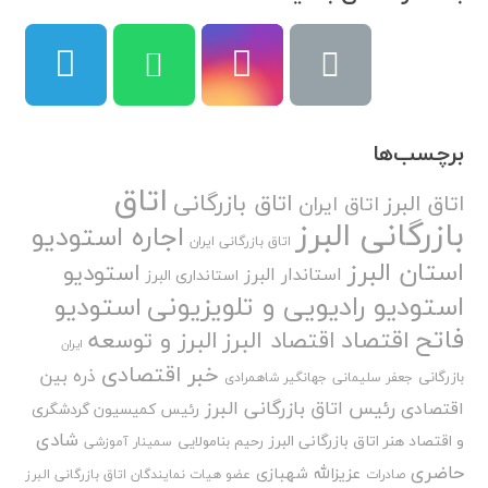
برچسب‌ها
اتاق
اتاق بازرگانی
اتاق البرز
اتاق ایران
بازرگانی البرز
اجاره استودیو
اتاق بازرگانی ایران
استان البرز
استودیو
استاندار البرز
استانداری البرز
استودیو رادیویی و تلویزیونی
استودیو
فاتح
اقتصاد
اقتصاد البرز
البرز و توسعه
ایران
خبر اقتصادی
ذره بین
بازرگانی
جعفر سلیمانی
جهانگیر شاهمرادی
رئیس اتاق بازرگانی البرز
اقتصادی
رئیس کمیسیون گردشگری
شادی
و اقتصاد هنر اتاق بازرگانی البرز
رحیم بنامولایی
سمینار آموزشی
حاضری
عزیزالله شهبازی
صادرات
عضو هیات نمایندگان اتاق بازرگانی البرز