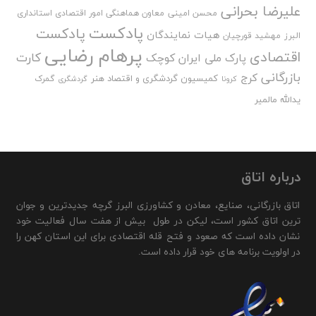
علیرضا بحرانی
محسن امینی
معاون هماهنگی امور اقتصادی استانداری
پادکست
پادکست
هیات نمایندگان
البرز
مهشید قورچیان
پرهام رضایی
اقتصادی
کارت
پارک ملی ایران کوچک
بازرگانی
کرج
کمیسیون گردشگری و اقتصاد هنر
گمرک
کرونا
گردشگری
یدالله مالمیر
درباره اتاق
اتاق بازرگانی، صنایع، معادن و کشاورزی البرز گرچه جدیدترین و جوان
ترین اتاق کشور است، لیکن در طول بیش از هفت سال فعالیت خود
نشان داده است که صعود و فتح قله اقتصادی برای این استان کهن را
در اولویت برنامه های خود قرار داده است.