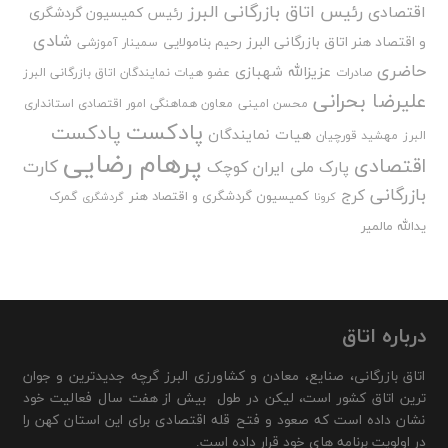
رئیس اتاق بازرگانی البرز
اقتصادی
رئیس کمیسیون گردشگری
شادی
و اقتصاد هنر اتاق بازرگانی البرز
رحیم بنامولایی
سمینار آموزشی
حاضری
عزیزالله شهبازی
صادرات
عضو هیات نمایندگان اتاق بازرگانی البرز
علیرضا بحرانی
محسن امینی
معاون هماهنگی امور اقتصادی استانداری
پادکست
پادکست
هیات نمایندگان
البرز
مهشید قورچیان
پرهام رضایی
اقتصادی
کارت
پارک ملی ایران کوچک
بازرگانی
کرج
کمیسیون گردشگری و اقتصاد هنر
گمرک
کرونا
گردشگری
یدالله مالمیر
درباره اتاق
اتاق بازرگانی، صنایع، معادن و کشاورزی البرز گرچه جدیدترین و جوان
ترین اتاق کشور است، لیکن در طول بیش از هفت سال فعالیت خود
نشان داده است که صعود و فتح قله اقتصادی برای این استان کهن را
در اولویت برنامه های خود قرار داده است.