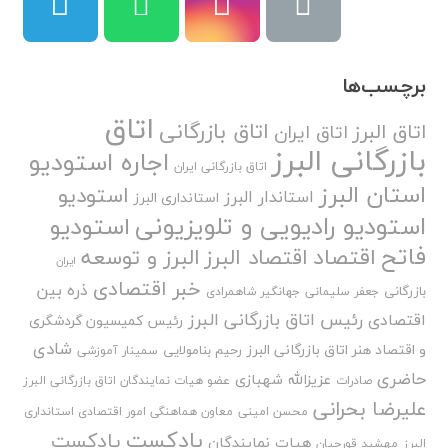
برچسب‌ها
اتاق
اتاق بازرگانی
اتاق البرز
اتاق ایران
بازرگانی البرز
اجاره استودیو
اتاق بازرگانی ایران
استان البرز
استودیو
استاندار البرز
استانداری البرز
استودیو رادیویی و تلویزیونی
استودیو
فاتح
اقتصاد
اقتصاد البرز
البرز و توسعه
ایران
خبر اقتصادی
ذره بین
بازرگانی
جعفر سلیمانی
جهانگیر شاهمرادی
رئیس اتاق بازرگانی البرز
اقتصادی
رئیس کمیسیون گردشگری
شادی
و اقتصاد هنر اتاق بازرگانی البرز
رحیم بنامولایی
سمینار آموزشی
حاضری
عزیزالله شهبازی
صادرات
عضو هیات نمایندگان اتاق بازرگانی البرز
علیرضا بحرانی
محسن امینی
معاون هماهنگی امور اقتصادی استانداری
پادکست
پادکست
هیات نمایندگان
البرز
مهشید قورچیان