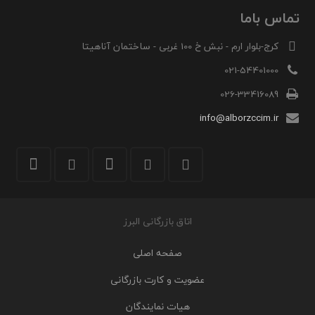
تماس باما
کرج-بلوار ارم - نبش خ 100 غربی - ساختمان آناهیتا
021-54401000
026-33416089
info@alborzccim.ir
اتاق بازرگانی البرز
صفحه اصلی
عضویت و کارت بازرگانی
هیات نمایندگان