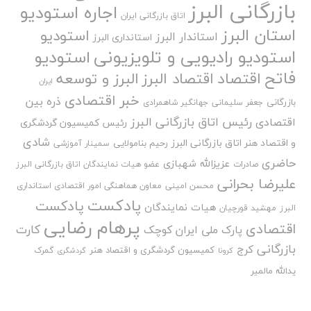
بازرگانی البرز
اجاره استودیو
اتاق بازرگانی ایران
استان البرز
استودیو
استاندار البرز
استانداری البرز
استودیو رادیویی و تلویزیونی
استودیو
فاتح
اقتصاد
اقتصاد البرز
البرز و توسعه
ایران
خبر اقتصادی
ذره بین
بازرگانی
جعفر سلیمانی
جهانگیر شاهمرادی
رئیس اتاق بازرگانی البرز
اقتصادی
رئیس کمیسیون گردشگری
شادی
و اقتصاد هنر اتاق بازرگانی البرز
رحیم بنامولایی
سمینار آموزشی
حاضری
عزیزالله شهبازی
صادرات
عضو هیات نمایندگان اتاق بازرگانی البرز
علیرضا بحرانی
محسن امینی
معاون هماهنگی امور اقتصادی استانداری
پادکست
پادکست
هیات نمایندگان
البرز
مهشید قورچیان
پرهام رضایی
اقتصادی
کارت
پارک ملی ایران کوچک
بازرگانی
کرج
کمیسیون گردشگری و اقتصاد هنر
گمرک
کرونا
گردشگری
یدالله مالمیر