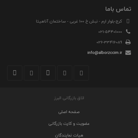
تماس باما
کرج-بلوار ارم - نبش خ 100 غربی - ساختمان آناهیتا
021-54401000
026-33416089
info@alborzccim.ir
اتاق بازرگانی البرز
صفحه اصلی
عضویت و کارت بازرگانی
هیات نمایندگان