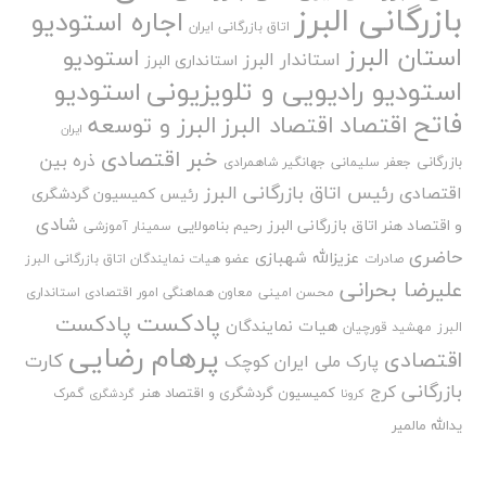
بازرگانی البرز
اجاره استودیو
اتاق بازرگانی ایران
استان البرز
استودیو
استاندار البرز
استانداری البرز
استودیو رادیویی و تلویزیونی
استودیو
فاتح
اقتصاد
اقتصاد البرز
البرز و توسعه
ایران
خبر اقتصادی
ذره بین
بازرگانی
جعفر سلیمانی
جهانگیر شاهمرادی
رئیس اتاق بازرگانی البرز
اقتصادی
رئیس کمیسیون گردشگری
شادی
و اقتصاد هنر اتاق بازرگانی البرز
رحیم بنامولایی
سمینار آموزشی
حاضری
عزیزالله شهبازی
صادرات
عضو هیات نمایندگان اتاق بازرگانی البرز
علیرضا بحرانی
محسن امینی
معاون هماهنگی امور اقتصادی استانداری
پادکست
پادکست
هیات نمایندگان
البرز
مهشید قورچیان
پرهام رضایی
اقتصادی
کارت
پارک ملی ایران کوچک
بازرگانی
کرج
کمیسیون گردشگری و اقتصاد هنر
گمرک
کرونا
گردشگری
یدالله مالمیر