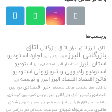
برچسب‌ها
اتاق
اتاق بازرگانی
اتاق البرز
اتاق ایران
بازرگانی البرز
اجاره استودیو
اتاق بازرگانی ایران
استان البرز
استودیو
استاندار البرز
استانداری البرز
استودیو رادیویی و تلویزیونی
استودیو
فاتح
اقتصاد
اقتصاد البرز
البرز و توسعه
ایران
خبر اقتصادی
ذره بین
بازرگانی
جعفر سلیمانی
جهانگیر شاهمرادی
رئیس اتاق بازرگانی البرز
اقتصادی
رئیس کمیسیون گردشگری
شادی
و اقتصاد هنر اتاق بازرگانی البرز
رحیم بنامولایی
سمینار آموزشی
حاضری
عزیزالله شهبازی
صادرات
عضو هیات نمایندگان اتاق بازرگانی البرز