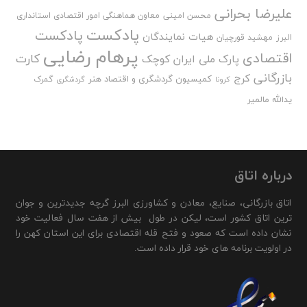
علیرضا بحرانی
محسن امینی
معاون هماهنگی امور اقتصادی استانداری
پادکست
پادکست
هیات نمایندگان
البرز
مهشید قورچیان
پرهام رضایی
اقتصادی
کارت
پارک ملی ایران کوچک
بازرگانی
کرج
کمیسیون گردشگری و اقتصاد هنر
گمرک
کرونا
گردشگری
یدالله مالمیر
درباره اتاق
اتاق بازرگانی، صنایع، معادن و کشاورزی البرز گرچه جدیدترین و جوان
ترین اتاق کشور است، لیکن در طول بیش از هفت سال فعالیت خود
نشان داده است که صعود و فتح قله اقتصادی برای این استان کهن را
در اولویت برنامه های خود قرار داده است.