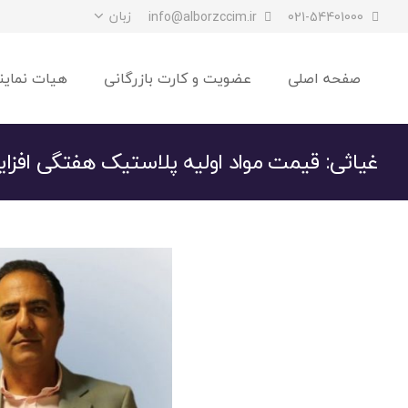
زبان
info@alborzccim.ir
021-54401000
صفحه اصلی
عضویت و کارت بازرگانی
هیات نماین
غیاثی: قیمت مواد اولیه پلاستیک هفتگی افزا