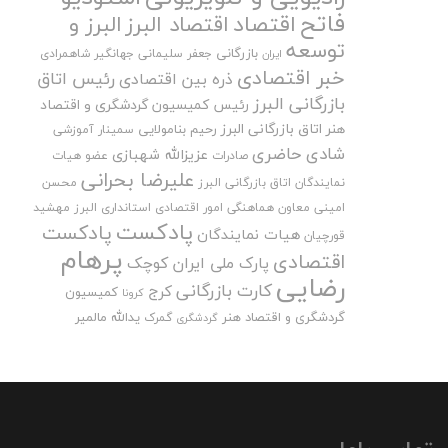
فاتح
اقتصاد
اقتصاد البرز
البرز و
توسعه
بازرگانی
جعفر سلیمانی
جهانگیر شاهمرادی
ایران
خبر اقتصادی
رئیس اتاق
ذره بین اقتصادی
بازرگانی البرز
رئیس کمیسیون گردشگری و اقتصاد
هنر اتاق بازرگانی البرز
رحیم بنامولایی
سمینار آموزشی
شادی حاضری
عزیزالله شهبازی
صادرات
عضو هیات
علیرضا بحرانی
نمایندگان اتاق بازرگانی البرز
محسن
امینی
معاون هماهنگی امور اقتصادی استانداری البرز
مهشید
پادکست
پادکست
هیات نمایندگان
قورچیان
پرهام
اقتصادی
پارک ملی ایران کوچک
رضایی
کارت بازرگانی
کرج
کمیسیون
کرونا
گردشگری و اقتصاد هنر
یدالله مالمیر
گمرک
گردشگری