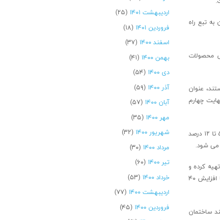
اردیبهشت ۱۴۰۱
(۲۵)
به تبع راه
فروردین ۱۴۰۱
(۱۸)
اسفند ۱۴۰۰
(۳۷)
پی محصولات
بهمن ۱۴۰۰
(۴۱)
دی ۱۴۰۰
(۵۴)
آذر ۱۴۰۰
(۵۹)
تند، عنوان
هایت چهارم
آبان ۱۴۰۰
(۵۷)
مهر ۱۴۰۰
(۳۵)
شهریور ۱۴۰۰
(۳۲)
نائب رئیس انجمن تخصصی صنایع همگن پلاستیک استان البرز توضیح داد: در حال حاضر در بحث مواد اولیه صنعت “پی.وی .سی” هر هفته به صورت متغیر از ۵ تا ۱۲ درصد
 می شود.
مرداد ۱۴۰۰
(۳۰)
تیر ۱۴۰۰
(۶۰)
تهیه کرده و
خرداد ۱۴۰۰
(۵۳)
به تولید برسد دوماه زمان می برد؛ این در حالی است که هفته ای حدود ۵ درصد موارد اولیه مورد نیاز بخش تولید آن گران می شود؛ به عبارتی بعد از ۸ هفته با افزایش ۴۰
اردیبهشت ۱۴۰۰
(۷۷)
فروردین ۱۴۰۰
(۴۵)
ند ساختمان