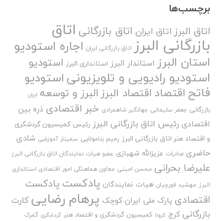
برچسب‌ها
اتاق
اتاق بازرگانی
اتاق البرز
اتاق ایران
بازرگانی البرز
اجاره استودیو
اتاق بازرگانی ایران
استان البرز
استودیو
استاندار البرز
استانداری البرز
استودیو رادیویی و تلویزیونی
استودیو
فاتح
اقتصاد
اقتصاد البرز
البرز و توسعه
ایران
خبر اقتصادی
ذره بین
بازرگانی
جعفر سلیمانی
جهانگیر شاهمرادی
رئیس اتاق بازرگانی البرز
اقتصادی
رئیس کمیسیون گردشگری
شادی
و اقتصاد هنر اتاق بازرگانی البرز
رحیم بنامولایی
سمینار آموزشی
حاضری
عزیزالله شهبازی
صادرات
عضو هیات نمایندگان اتاق بازرگانی البرز
علیرضا بحرانی
محسن امینی
معاون هماهنگی امور اقتصادی استانداری
پادکست
پادکست
هیات نمایندگان
البرز
مهشید قورچیان
پرهام رضایی
اقتصادی
کارت
پارک ملی ایران کوچک
بازرگانی
کرج
کمیسیون گردشگری و اقتصاد هنر
گمرک
کرونا
گردشگری