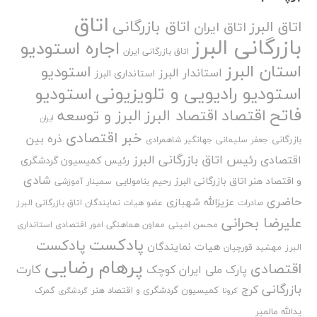
اتاق
اتاق بازرگانی
اتاق البرز
اتاق ایران
بازرگانی البرز
اجاره استودیو
اتاق بازرگانی ایران
استان البرز
استودیو
استاندار البرز
استانداری البرز
استودیو رادیویی و تلویزیونی
استودیو
فاتح
اقتصاد
اقتصاد البرز
البرز و توسعه
ایران
خبر اقتصادی
ذره بین
بازرگانی
جعفر سلیمانی
جهانگیر شاهمرادی
رئیس اتاق بازرگانی البرز
اقتصادی
رئیس کمیسیون گردشگری
شادی
و اقتصاد هنر اتاق بازرگانی البرز
رحیم بنامولایی
سمینار آموزشی
حاضری
عزیزالله شهبازی
صادرات
عضو هیات نمایندگان اتاق بازرگانی البرز
علیرضا بحرانی
محسن امینی
معاون هماهنگی امور اقتصادی استانداری
پادکست
پادکست
هیات نمایندگان
البرز
مهشید قورچیان
پرهام رضایی
اقتصادی
کارت
پارک ملی ایران کوچک
بازرگانی
کرج
کمیسیون گردشگری و اقتصاد هنر
گمرک
کرونا
گردشگری
یدالله مالمیر