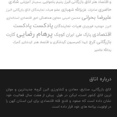
شادی
و اقتصاد هنر اتاق بازرگانی البرز
رحیم بنامولایی
سمینار آموزشی
حاضری
عزیزالله شهبازی
صادرات
عضو هیات نمایندگان اتاق بازرگانی البرز
علیرضا بحرانی
محسن امینی
معاون هماهنگی امور اقتصادی استانداری
پادکست
پادکست
هیات نمایندگان
البرز
مهشید قورچیان
پرهام رضایی
اقتصادی
کارت
پارک ملی ایران کوچک
بازرگانی
کرج
کمیسیون گردشگری و اقتصاد هنر
گمرک
کرونا
گردشگری
یدالله مالمیر
درباره اتاق
اتاق بازرگانی، صنایع، معادن و کشاورزی البرز گرچه جدیدترین و جوان
ترین اتاق کشور است، لیکن در طول بیش از هفت سال فعالیت خود
نشان داده است که صعود و فتح قله اقتصادی برای این استان کهن را
در اولویت برنامه های خود قرار داده است.