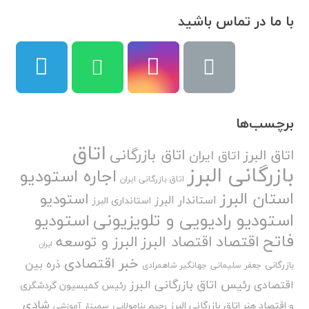
با ما در تماس باشید
برچسب‌ها
اتاق
اتاق بازرگانی
اتاق البرز
اتاق ایران
بازرگانی البرز
اجاره استودیو
اتاق بازرگانی ایران
استان البرز
استودیو
استاندار البرز
استانداری البرز
استودیو رادیویی و تلویزیونی
استودیو
فاتح
اقتصاد
اقتصاد البرز
البرز و توسعه
ایران
خبر اقتصادی
ذره بین
بازرگانی
جعفر سلیمانی
جهانگیر شاهمرادی
رئیس اتاق بازرگانی البرز
اقتصادی
رئیس کمیسیون گردشگری
شادی
و اقتصاد هنر اتاق بازرگانی البرز
رحیم بنامولایی
سمینار آموزشی