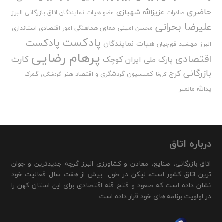
حاضری
عزیزالله شهبازی
صادرات
عضو هیات نمایندگان اتاق بازرگانی البرز
علیرضا بحرانی
محسن امینی
معاون هماهنگی امور اقتصادی استانداری
پادکست
پادکست
هیات نمایندگان
البرز
مهشید قورچیان
پرهام رضایی
اقتصادی
کارت
پارک ملی ایران کوچک
بازرگانی
کرج
کمیسیون گردشگری و اقتصاد هنر
گمرک
کرونا
گردشگری
یدالله مالمیر
درباره اتاق
اتاق بازرگانی، صنایع، معادن و کشاورزی البرز گرچه جدیدترین و جوان
ترین اتاق کشور است، لیکن در طول بیش از هفت سال فعالیت خود
نشان داده است که صعود و فتح قله اقتصادی برای این استان کهن را
در اولویت برنامه های خود قرار داده است.