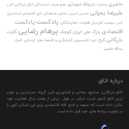
حاضری
عزیزالله شهبازی
صادرات
عضو هیات نمایندگان اتاق بازرگانی البرز
علیرضا بحرانی
محسن امینی
معاون هماهنگی امور اقتصادی استانداری
پادکست
پادکست
هیات نمایندگان
البرز
مهشید قورچیان
پرهام رضایی
اقتصادی
کارت
پارک ملی ایران کوچک
بازرگانی
کرج
کمیسیون گردشگری و اقتصاد هنر
گمرک
کرونا
گردشگری
یدالله مالمیر
درباره اتاق
اتاق بازرگانی، صنایع، معادن و کشاورزی البرز گرچه جدیدترین و جوان
ترین اتاق کشور است، لیکن در طول بیش از هفت سال فعالیت خود
نشان داده است که صعود و فتح قله اقتصادی برای این استان کهن را
در اولویت برنامه های خود قرار داده است.