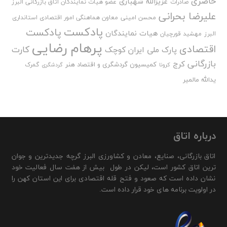
حاضری
عزیزالله شهبازی
صادرات
عضو هیات نمایندگان اتاق بازرگانی البرز
علیرضا بحرانی
محسن امینی
معاون هماهنگی امور اقتصادی استانداری
پادکست
پادکست
هیات نمایندگان
البرز
مهشید قورچیان
پرهام رضایی
اقتصادی
کارت
پارک ملی ایران کوچک
بازرگانی
کرج
کمیسیون گردشگری و اقتصاد هنر
گمرک
کرونا
گردشگری
یدالله مالمیر
درباره اتاق
اتاق بازرگانی، صنایع، معادن و کشاورزی البرز گرچه جدیدترین و جوان
ترین اتاق کشور است، لیکن در طول بیش از هفت سال فعالیت خود
نشان داده است که صعود و فتح قله اقتصادی برای این استان کهن را
در اولویت برنامه های خود قرار داده است.