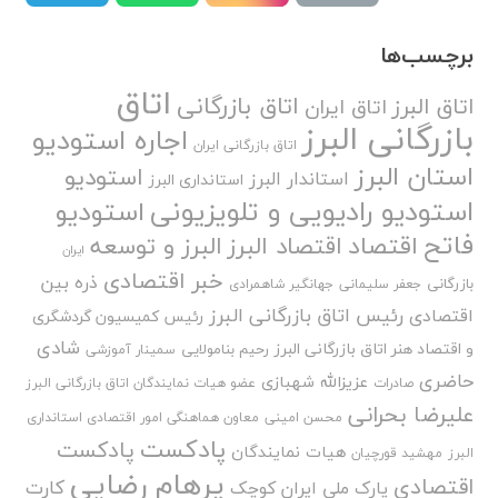
برچسب‌ها
اتاق
اتاق بازرگانی
اتاق البرز
اتاق ایران
بازرگانی البرز
اجاره استودیو
اتاق بازرگانی ایران
استان البرز
استودیو
استاندار البرز
استانداری البرز
استودیو رادیویی و تلویزیونی
استودیو
فاتح
اقتصاد
اقتصاد البرز
البرز و توسعه
ایران
خبر اقتصادی
ذره بین
بازرگانی
جعفر سلیمانی
جهانگیر شاهمرادی
رئیس اتاق بازرگانی البرز
اقتصادی
رئیس کمیسیون گردشگری
شادی
و اقتصاد هنر اتاق بازرگانی البرز
رحیم بنامولایی
سمینار آموزشی
حاضری
عزیزالله شهبازی
صادرات
عضو هیات نمایندگان اتاق بازرگانی البرز
علیرضا بحرانی
محسن امینی
معاون هماهنگی امور اقتصادی استانداری
پادکست
پادکست
هیات نمایندگان
البرز
مهشید قورچیان
پرهام رضایی
اقتصادی
کارت
پارک ملی ایران کوچک