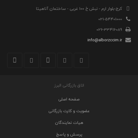
کرج-بلوار ارم - نبش خ 100 غربی - ساختمان آناهیتا
021-54401000
026-33416089
info@alborzccim.ir
اتاق بازرگانی البرز
صفحه اصلی
عضویت و کارت بازرگانی
هیات نمایندگان
پرسش و پاسخ