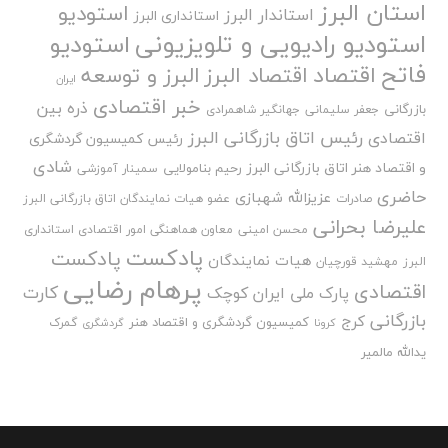
استان البرز
استودیو
استاندار البرز
استانداری البرز
استودیو رادیویی و تلویزیونی
استودیو
فاتح
اقتصاد
اقتصاد البرز
البرز و توسعه
ایران
خبر اقتصادی
ذره بین
بازرگانی
جعفر سلیمانی
جهانگیر شاهمرادی
رئیس اتاق بازرگانی البرز
اقتصادی
رئیس کمیسیون گردشگری
شادی
و اقتصاد هنر اتاق بازرگانی البرز
رحیم بنامولایی
سمینار آموزشی
حاضری
عزیزالله شهبازی
صادرات
عضو هیات نمایندگان اتاق بازرگانی البرز
علیرضا بحرانی
محسن امینی
معاون هماهنگی امور اقتصادی استانداری
پادکست
پادکست
هیات نمایندگان
البرز
مهشید قورچیان
پرهام رضایی
اقتصادی
کارت
پارک ملی ایران کوچک
بازرگانی
کرج
کمیسیون گردشگری و اقتصاد هنر
گمرک
کرونا
گردشگری
یدالله مالمیر