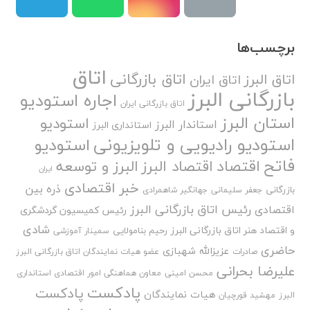
برچسب‌ها
اتاق
اتاق بازرگانی
اتاق البرز
اتاق ایران
بازرگانی البرز
اجاره استودیو
اتاق بازرگانی ایران
استان البرز
استودیو
استاندار البرز
استانداری البرز
استودیو رادیویی و تلویزیونی
استودیو
فاتح
اقتصاد
اقتصاد البرز
البرز و توسعه
ایران
خبر اقتصادی
ذره بین
بازرگانی
جعفر سلیمانی
جهانگیر شاهمرادی
رئیس اتاق بازرگانی البرز
اقتصادی
رئیس کمیسیون گردشگری
شادی
و اقتصاد هنر اتاق بازرگانی البرز
رحیم بنامولایی
سمینار آموزشی
حاضری
عزیزالله شهبازی
صادرات
عضو هیات نمایندگان اتاق بازرگانی البرز
علیرضا بحرانی
محسن امینی
معاون هماهنگی امور اقتصادی استانداری
پادکست
پادکست
هیات نمایندگان
البرز
مهشید قورچیان