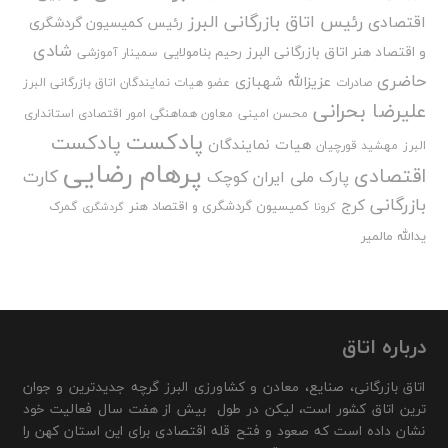
رئیس اتاق بازرگانی البرز
اقتصادی
رئیس کمیسیون گردشگری
شادی
و اقتصاد هنر اتاق بازرگانی البرز
رحیم بنامولایی
سمینار آموزشی
حاضری
عزیزالله شهبازی
صادرات
عضو هیات نمایندگان اتاق بازرگانی البرز
علیرضا بحرانی
محسن امینی
معاون هماهنگی امور اقتصادی استانداری
پادکست
پادکست
هیات نمایندگان
البرز
مهشید قورچیان
پرهام رضایی
اقتصادی
کارت
پارک ملی ایران کوچک
بازرگانی
کرج
کمیسیون گردشگری و اقتصاد هنر
گمرک
کرونا
گردشگری
یدالله مالمیر
درباره اتاق
اتاق بازرگانی، صنایع، معادن و کشاورزی البرز گرچه جدیدترین و جوان
ترین اتاق کشور است، لیکن در طول بیش از هفت سال فعالیت خود
نشان داده است که صعود و فتح قله اقتصادی برای این استان کهن را