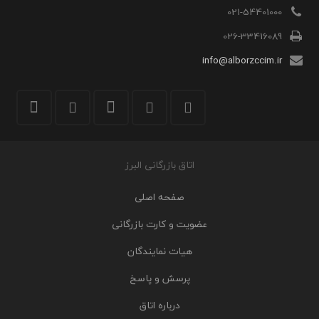
021-54401000
026-33416089
info@alborzccim.ir
اتاق بازرگانی البرز
صفحه اصلی
عضویت و کارت بازرگانی
هیات نمایندگان
پرسش و پاسخ
درباره اتاق