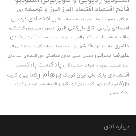
فاتح
اقتصاد
اقتصاد البرز
البرز و توسعه
ایران
خبر اقتصادی
ذره بین
بازرگانی
جعفر سلیمانی
جهانگیر شاهمرادی
رئیس اتاق بازرگانی البرز
اقتصادی
رئیس کمیسیون گردشگری
شادی
و اقتصاد هنر اتاق بازرگانی البرز
رحیم بنامولایی
سمینار آموزشی
حاضری
عزیزالله شهبازی
صادرات
عضو هیات نمایندگان اتاق بازرگانی البرز
علیرضا بحرانی
محسن امینی
معاون هماهنگی امور اقتصادی استانداری
پادکست
پادکست
هیات نمایندگان
البرز
مهشید قورچیان
پرهام رضایی
اقتصادی
کارت
پارک ملی ایران کوچک
بازرگانی
کرج
کمیسیون گردشگری و اقتصاد هنر
گمرک
کرونا
گردشگری
یدالله مالمیر
درباره اتاق