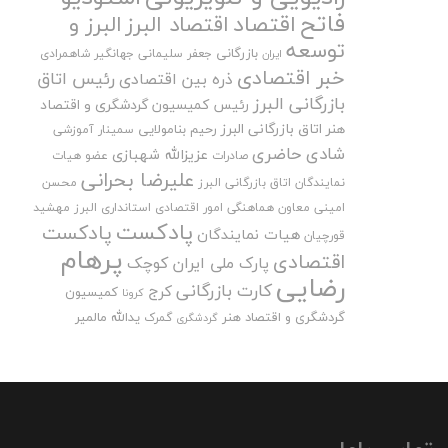
فاتح
اقتصاد
اقتصاد البرز
البرز و
توسعه
بازرگانی
جعفر سلیمانی
جهانگیر شاهمرادی
ایران
خبر اقتصادی
رئیس اتاق
ذره بین اقتصادی
بازرگانی البرز
رئیس کمیسیون گردشگری و اقتصاد
هنر اتاق بازرگانی البرز
رحیم بنامولایی
سمینار آموزشی
شادی حاضری
عزیزالله شهبازی
صادرات
عضو هیات
علیرضا بحرانی
نمایندگان اتاق بازرگانی البرز
محسن
امینی
معاون هماهنگی امور اقتصادی استانداری البرز
مهشید
پادکست
پادکست
هیات نمایندگان
قورچیان
پرهام
اقتصادی
پارک ملی ایران کوچک
رضایی
کارت بازرگانی
کرج
کمیسیون
کرونا
گردشگری و اقتصاد هنر
یدالله مالمیر
گمرک
گردشگری