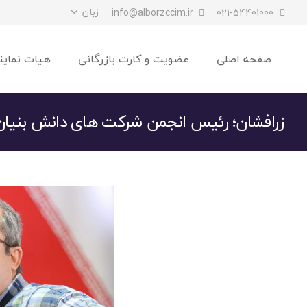
زبان
info@alborzccim.ir
021-54401000
صفحه اصلی
عضویت و کارت بازرگانی
هیات نماین
زرافشان؛ رئیس انجمن شرکت های دانش بنیان 