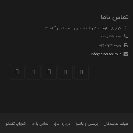
تماس باما
کرج-بلوار ارم - نبش خ 100 غربی - ساختمان آناهیتا
021-54401000
026-33416089
info@alborzccim.ir
هیات نمایندگان
پرسش و پاسخ
درباره اتاق
تماس با ما
شورای گفتگو