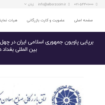
زبان
info@alborzccim.ir
021-54401000
صفحه اصلی
عضویت و کارت بازرگانی
هیات نماین
برپایی پاویون جمهوری اسلامی ایران در چه
بین المللی بغداد 