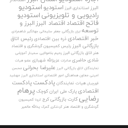
استودیو
استودیو
البرز
استانداری البرز
رادیویی و تلویزیونی
استودیو
فاتح
اقتصاد
اقتصاد البرز
البرز و
توسعه
بازرگانی
جعفر سلیمانی
جهانگیر شاهمرادی
ایران
خبر اقتصادی
رئیس اتاق
ذره بین اقتصادی
بازرگانی البرز
رئیس کمیسیون گردشگری و اقتصاد
هنر اتاق بازرگانی البرز
رحیم بنامولایی
سمینار آموزشی
شادی حاضری
عزیزالله شهبازی
صادرات
عضو هیات
علیرضا بحرانی
نمایندگان اتاق بازرگانی البرز
محسن
امینی
معاون هماهنگی امور اقتصادی استانداری البرز
مهشید
پادکست
پادکست
هیات نمایندگان
قورچیان
پرهام
اقتصادی
پارک ملی ایران کوچک
رضایی
کارت بازرگانی
کرج
کمیسیون
کرونا
گردشگری و اقتصاد هنر
یدالله مالمیر
گمرک
گردشگری