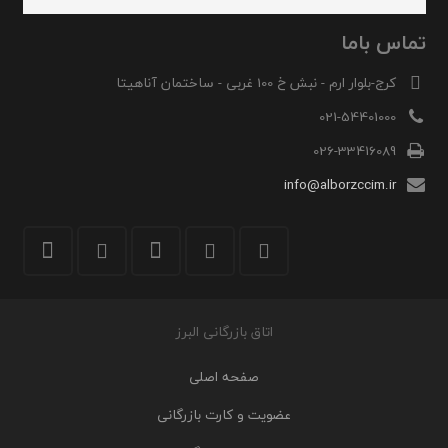
تماس باما
کرج-بلوار ارم - نبش خ 100 غربی - ساختمان آناهیتا
021-54401000
026-33416089
info@alborzccim.ir
اتاق بازرگانی البرز
صفحه اصلی
عضویت و کارت بازرگانی