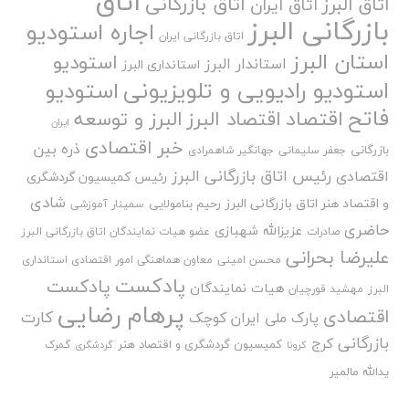
اتاق
اتاق بازرگانی
اتاق البرز
اتاق ایران
بازرگانی البرز
اجاره استودیو
اتاق بازرگانی ایران
استان البرز
استودیو
استاندار البرز
استانداری البرز
استودیو رادیویی و تلویزیونی
استودیو
فاتح
اقتصاد
اقتصاد البرز
البرز و توسعه
ایران
خبر اقتصادی
ذره بین
بازرگانی
جعفر سلیمانی
جهانگیر شاهمرادی
رئیس اتاق بازرگانی البرز
اقتصادی
رئیس کمیسیون گردشگری
شادی
و اقتصاد هنر اتاق بازرگانی البرز
رحیم بنامولایی
سمینار آموزشی
حاضری
عزیزالله شهبازی
صادرات
عضو هیات نمایندگان اتاق بازرگانی البرز
علیرضا بحرانی
محسن امینی
معاون هماهنگی امور اقتصادی استانداری
پادکست
پادکست
هیات نمایندگان
البرز
مهشید قورچیان
پرهام رضایی
اقتصادی
کارت
پارک ملی ایران کوچک
بازرگانی
کرج
کمیسیون گردشگری و اقتصاد هنر
گمرک
کرونا
گردشگری
یدالله مالمیر