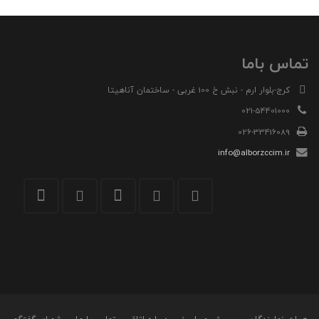
تماس باما
کرج-بلوار ارم - نبش خ 100 غربی - ساختمان آناهیتا
021-54401000
026-33416089
info@alborzccim.ir