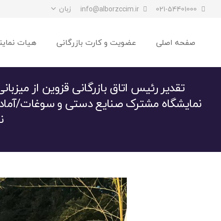
زبان
info@alborzccim.ir
021-54401000
صفحه اصلی
عضویت و کارت بازرگانی
هیات نماین
تقدیر رئیس اتاق بازرگانی قزوین از میزبانی ا
نمایشگاه مشترک صنایع دستی و سوغات/آمادگی
ن