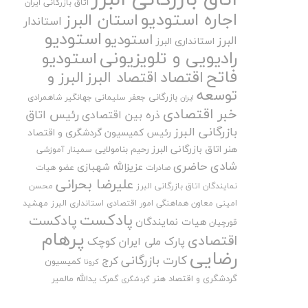
اتاق بازرگانی ایران
اجاره استودیو
استان البرز
استاندار
استودیو
استودیو
البرز
استانداری البرز
رادیویی و تلویزیونی
استودیو
فاتح
اقتصاد
اقتصاد البرز
البرز و
توسعه
بازرگانی
جعفر سلیمانی
جهانگیر شاهمرادی
ایران
خبر اقتصادی
رئیس اتاق
ذره بین اقتصادی
بازرگانی البرز
رئیس کمیسیون گردشگری و اقتصاد
هنر اتاق بازرگانی البرز
رحیم بنامولایی
سمینار آموزشی
شادی حاضری
عزیزالله شهبازی
صادرات
عضو هیات
علیرضا بحرانی
نمایندگان اتاق بازرگانی البرز
محسن
امینی
معاون هماهنگی امور اقتصادی استانداری البرز
مهشید
پادکست
پادکست
هیات نمایندگان
قورچیان
پرهام
اقتصادی
پارک ملی ایران کوچک
رضایی
کارت بازرگانی
کرج
کمیسیون
کرونا
گردشگری و اقتصاد هنر
یدالله مالمیر
گمرک
گردشگری