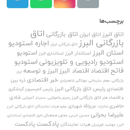
برچسب‌ها
اتاق
اتاق بازرگانی
اتاق البرز
اتاق ایران
بازرگانی البرز
اجاره استودیو
اتاق بازرگانی ایران
استان البرز
استودیو
استاندار البرز
استانداری البرز
استودیو رادیویی و تلویزیونی
استودیو
فاتح
اقتصاد
اقتصاد البرز
البرز و توسعه
ایران
خبر اقتصادی
ذره بین
بازرگانی
جعفر سلیمانی
جهانگیر شاهمرادی
رئیس اتاق بازرگانی البرز
اقتصادی
رئیس کمیسیون گردشگری
شادی
و اقتصاد هنر اتاق بازرگانی البرز
رحیم بنامولایی
سمینار آموزشی
حاضری
عزیزالله شهبازی
صادرات
عضو هیات نمایندگان اتاق بازرگانی البرز
علیرضا بحرانی
محسن امینی
معاون هماهنگی امور اقتصادی استانداری
پادکست
پادکست
هیات نمایندگان
البرز
مهشید قورچیان